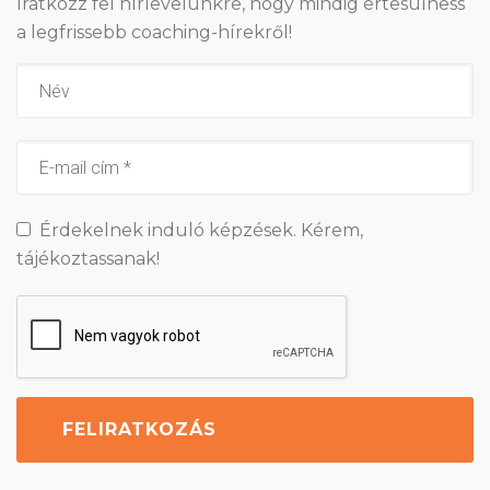
Iratkozz fel hírlevelünkre, hogy mindig értesülhess
a legfrissebb coaching-hírekről!
Érdekelnek induló képzések. Kérem,
tájékoztassanak!