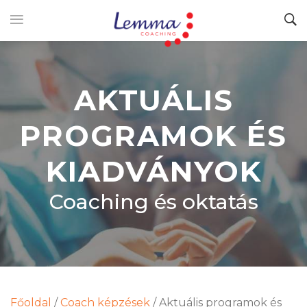
AKTUÁLIS
PROGRAMOK ÉS
KIADVÁNYOK
Coaching és oktatás
Főoldal
/
Coach képzések
/
Aktuális programok és