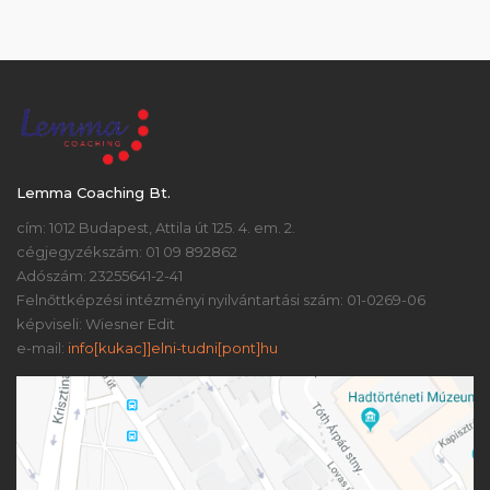
Lemma Coaching Bt.
cím: 1012 Budapest, Attila út 125. 4. em. 2.
cégjegyzékszám: 01 09 892862
Adószám: 23255641-2-41
Felnőttképzési intézményi nyilvántartási szám: 01-0269-06
képviseli: Wiesner Edit
e-mail:
info[kukac]]elni-tudni[pont]hu