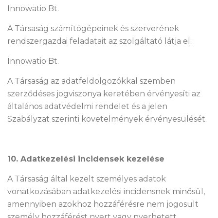
Innowatio Bt.
A Társaság számítógépeinek és szerverének
rendszergazdai feladatait az szolgáltató látja el:
Innowatio Bt.
A Társaság az adatfeldolgozókkal szemben
szerződéses jogviszonya keretében érvényesíti az
általános adatvédelmi rendelet és a jelen
Szabályzat szerinti követelmények érvényesülését.
10. Adatkezelési incidensek kezelése
A Társaság által kezelt személyes adatok
vonatkozásában adatkezelési incidensnek minősül,
amennyiben azokhoz hozzáférésre nem jogosult
személy hozzáférést nyert vagy nyerhetett.