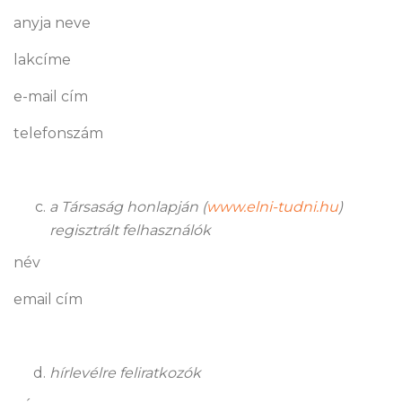
anyja neve
lakcíme
e-mail cím
telefonszám
a Társaság honlapján (
www.elni-tudni.hu
)
regisztrált felhasználók
név
email cím
hírlevélre feliratkozók