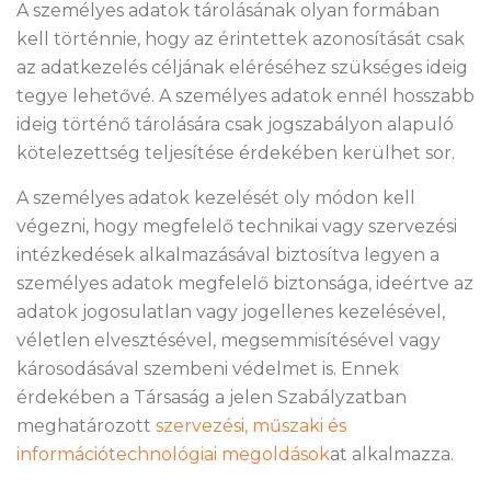
A személyes adatok tárolásának olyan formában
kell történnie, hogy az érintettek azonosítását csak
az adatkezelés céljának eléréséhez szükséges ideig
tegye lehetővé. A személyes adatok ennél hosszabb
ideig történő tárolására csak jogszabályon alapuló
kötelezettség teljesítése érdekében kerülhet sor.
A személyes adatok kezelését oly módon kell
végezni, hogy megfelelő technikai vagy szervezési
intézkedések alkalmazásával biztosítva legyen a
személyes adatok megfelelő biztonsága, ideértve az
adatok jogosulatlan vagy jogellenes kezelésével,
véletlen elvesztésével, megsemmisítésével vagy
károsodásával szembeni védelmet is. Ennek
érdekében a Társaság a jelen Szabályzatban
meghatározott
szervezési, műszaki és
információtechnológiai megoldások
at alkalmazza.