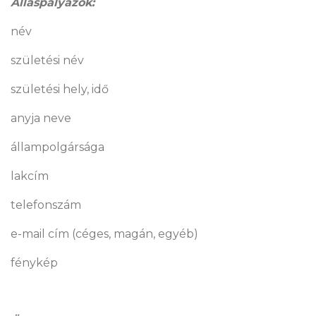
Álláspályázók:
név
születési név
születési hely, idő
anyja neve
állampolgársága
lakcím
telefonszám
e-mail cím (céges, magán, egyéb)
fénykép