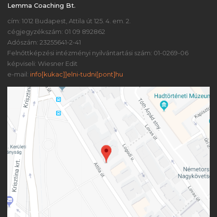
Lemma Coaching Bt.
cím: 1012 Budapest, Attila út 125. 4. em. 2.
cégjegyzékszám: 01 09 892862
Adószám: 23255641-2-41
Felnőttképzési intézményi nyilvántartási szám: 01-0269-06
képviseli: Wiesner Edit
e-mail:
info[kukac]]elni-tudni[pont]hu