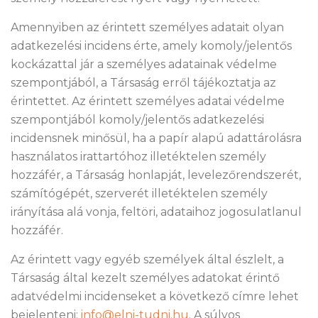
Amennyiben az érintett személyes adatait olyan
adatkezelési incidens érte, amely komoly/jelentős
kockázattal jár a személyes adatainak védelme
szempontjából, a Társaság erről tájékoztatja az
érintettet. Az érintett személyes adatai védelme
szempontjából komoly/jelentős adatkezelési
incidensnek minősül, ha a papír alapú adattárolásra
használatos irattartóhoz illetéktelen személy
hozzáfér, a Társaság honlapját, levelezőrendszerét,
számítógépét, szerverét illetéktelen személy
irányítása alá vonja, feltöri, adataihoz jogosulatlanul
hozzáfér.
Az érintett vagy egyéb személyek által észlelt, a
Társaság által kezelt személyes adatokat érintő
adatvédelmi incidenseket a következő címre lehet
bejelenteni:
info@elni-tudni.hu
. A súlyos