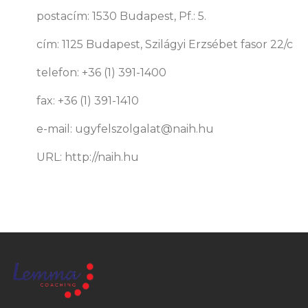
postacím: 1530 Budapest, Pf.: 5.
cím: 1125 Budapest, Szilágyi Erzsébet fasor 22/c
telefon: +36 (1) 391-1400
fax: +36 (1) 391-1410
e-mail: ugyfelszolgalat@naih.hu
URL: http://naih.hu