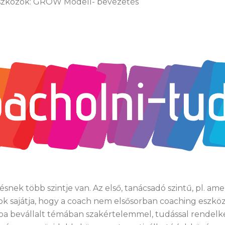
szközök: GROW Modell- bevezetés
nek több szintje van. Az első, tanácsadó szintű, pl. amer
sajátja, hogy a coach nem elsősorban coaching eszközö
a bevállalt témában szakértelemmel, tudással rendelke