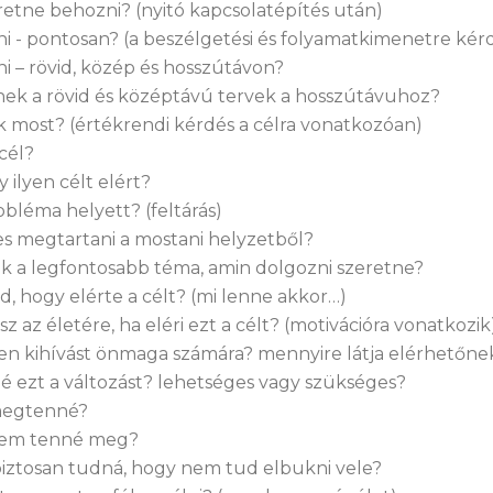
retne behozni? (nyitó kapcsolatépítés után)
rni - pontosan? (a beszélgetési és folyamatkimenetre kér
ni – rövid, közép és hosszútávon?
nek a rövid és középtávú tervek a hosszútávuhoz?
k most? (értékrendi kérdés a célra vonatkozóan)
 cél?
y ilyen célt elért?
obléma helyett? (feltárás)
s megtartani a mostani helyzetből?
yik a legfontosabb téma, amin dolgozni szeretne?
d, hogy elérte a célt? (mi lenne akkor…)
sz az életére, ha eléri ezt a célt? (motivációra vonatkozik
en kihívást önmaga számára? mennyire látja elérhetőnek
é ezt a változást? lehetséges vagy szükséges?
 megtenné?
 nem tenné meg?
 biztosan tudná, hogy nem tud elbukni vele?