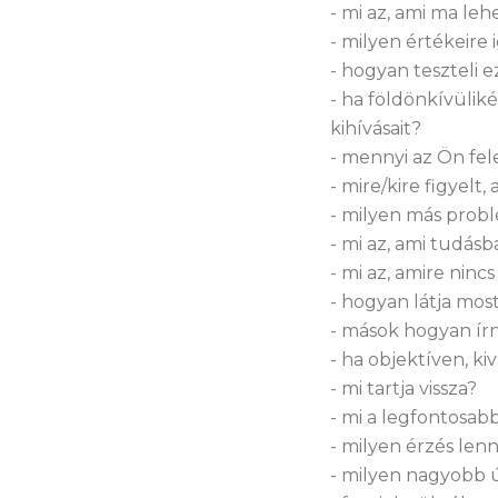
- mi az, ami ma le
- milyen értékeire 
- hogyan teszteli 
- ha földönkívülik
kihívásait?
- mennyi az Ön fel
- mire/kire figyel
- milyen más pro
- mi az, ami tudás
- mi az, amire ninc
- hogyan látja most
- mások hogyan írn
- ha objektíven, ki
- mi tartja vissza?
- mi a legfontosab
- milyen érzés len
- milyen nagyobb ú