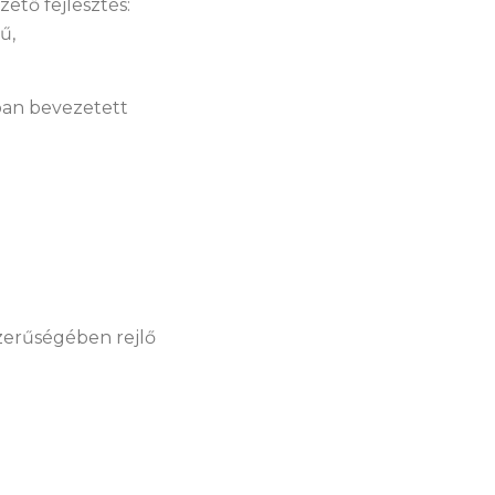
tő fejlesztés:
ű,
ban bevezetett
szerűségében rejlő