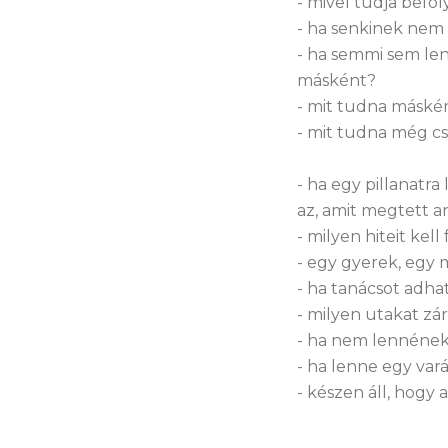
- mivel tudja befo
- ha senkinek nem 
- ha semmi sem lenn
másként?
- mit tudna máskén
- mit tudna még csi
- ha egy pillanatra
az, amit megtett a
- milyen hiteit kel
- egy gyerek, egy
- ha tanácsot adh
- milyen utakat zár
- ha nem lennének 
- ha lenne egy var
- készen áll, hogy 