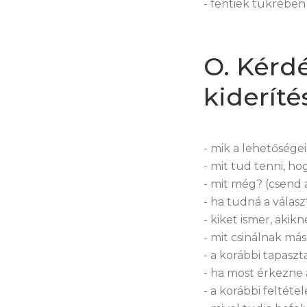
- fentiek tükrében
O. Kérd
kideríté
- mik a lehetősége
- mit tud tenni, ho
- mit még? (csend 
- ha tudná a válas
- kiket ismer, akik
- mit csinálnak m
- a korábbi tapaszt
- ha most érkezne 
- a korábbi feltét