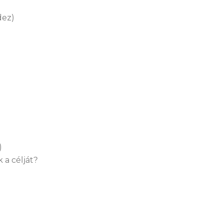
dez)
)
 a célját?