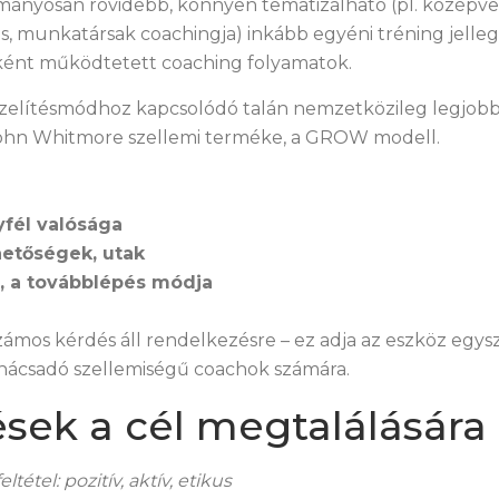
ányosan rövidebb, könnyen tematizálható (pl. középveze
ás, munkatársak coachingja) inkább egyéni tréning jelleg
ént működtetett coaching folyamatok.
elítésmódhoz kapcsolódó talán nemzetközileg legjob
ohn Whitmore szellemi terméke, a GROW modell.
gyfél valósága
hetőségek, utak
, a továbblépés módja
zámos kérdés áll rendelkezésre – ez adja az eszköz egy
anácsadó szellemiségű coachok számára.
ések a cél megtalálására
étel: pozitív, aktív, etikus