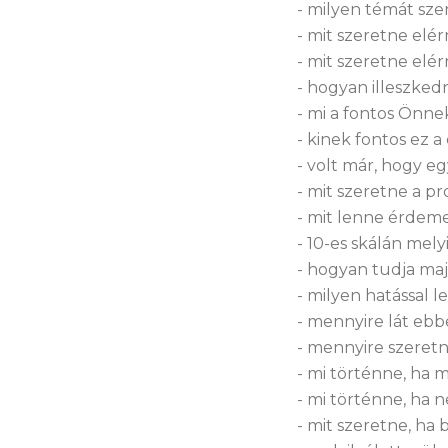
- milyen témát sze
- mit szeretne elé
- mit szeretne elér
- hogyan illeszked
- mi a fontos Önne
- kinek fontos ez a
- volt már, hogy eg
- mit szeretne a pr
- mit lenne érdeme
- 10-es skálán mel
- hogyan tudja maj
- milyen hatással le
- mennyire lát ebb
- mennyire szeretn
- mi történne, ha
- mi történne, ha
- mit szeretne, ha