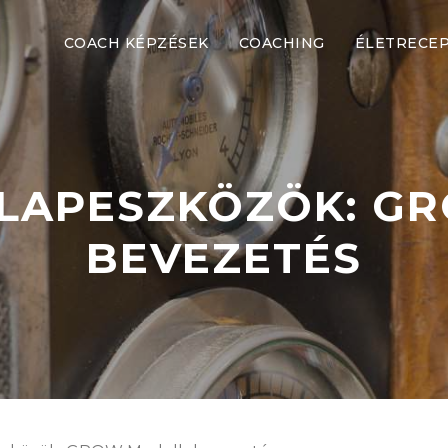
COACH KÉPZÉSEK
COACHING
ÉLETRECE
LAPESZKÖZÖK: G
BEVEZETÉS