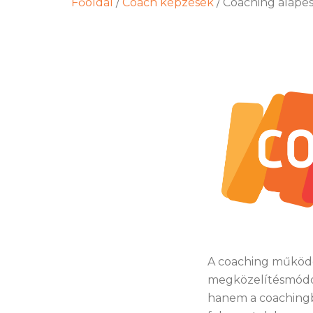
Főoldal
/
Coach képzések
/
Coaching alape
A coaching működés
megközelítésmódok 
hanem a coachingb