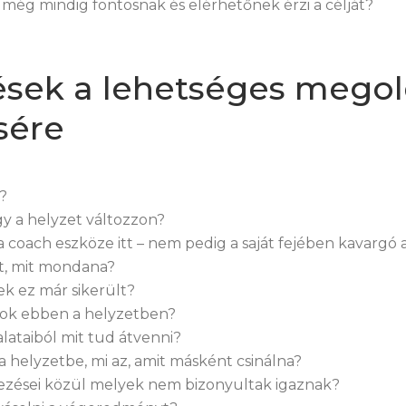
 még mindig fontosnak és elérhetőnek érzi a célját?
ések a lehetséges mego
sére
i?
gy a helyzet változzon?
a coach eszköze itt – nem pedig a saját fejében kavargó 
zt, mit mondana?
nek ez már sikerült?
ások ebben a helyzetben?
alataiból mit tud átvenni?
a helyzetbe, mi az, amit másként csinálna?
elezései közül melyek nem bizonyultak igaznak?