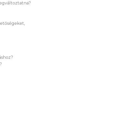
megváltoztatna?
hetőségeket,
dáshoz?
?