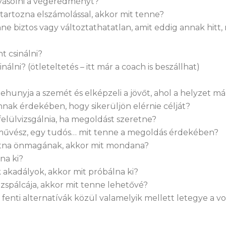
lyásolni a végeredményt?
tartozna elszámolással, akkor mit tenne?
e biztos vagy változtathatatlan, amit eddig annak hitt, 
t csinálni?
nálni? (ötleteltetés – itt már a coach is beszállhat)
 lehunyja a szemét és elképzeli a jövőt, ahol a helyzet 
nnak érdekében, hogy sikerüljön elérnie célját?
l felülvizsgálnia, ha megoldást szeretne?
 művész, egy tudós… mit tenne a megoldás érdekében?
atna önmagának, akkor mit mondana?
na ki?
akadályok, akkor mit próbálna ki?
ázspálcája, akkor mit tenne lehetővé?
a fenti alternatívák közül valamelyik mellett letegye a v