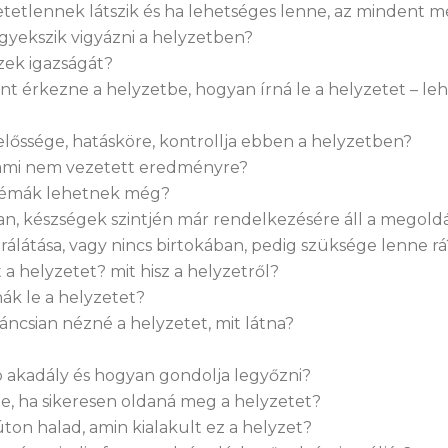
hetetlennek látszik és ha lehetséges lenne, az mindent 
igyekszik vigyázni a helyzetben?
ezek igazságát?
ént érkezne a helyzetbe, hogyan írná le a helyzetet – le
előssége, hatásköre, kontrollja ebben a helyzetben?
t, ami nem vezetett eredményre?
blémák lehetnek még?
ban, készségek szintjén már rendelkezésére áll a megol
s rálátása, vagy nincs birtokában, pedig szüksége lenne rá
 a helyzetet? mit hisz a helyzetről?
ák le a helyzetet?
váncsian nézné a helyzetet, mit látna?
b akadály és hogyan gondolja legyőzni?
ne, ha sikeresen oldaná meg a helyzetet?
ton halad, amin kialakult ez a helyzet?