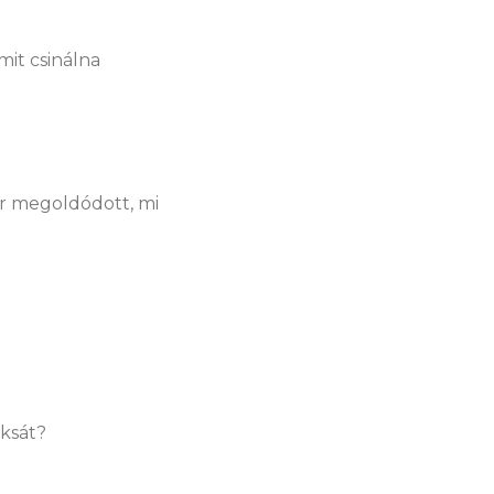
mit csinálna
már megoldódott, mi
oksát?