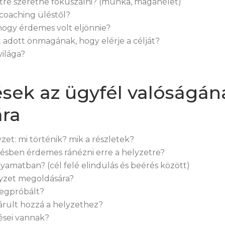
etre szeretne fókuszálni? (munka, magánélet)
 coaching üléstől?
hogy érdemes volt eljönnie?
t adott önmagának, hogy elérje a célját?
világa?
ések az ügyfél valóságán
ára
lyzet: mi történik? mik a részletek?
gésben érdemes ránézni erre a helyzetre?
olyamatban? (cél felé elindulás és beérés között)
elyzet megoldására?
megpróbált?
járult hozzá a helyzethez?
zései vannak?