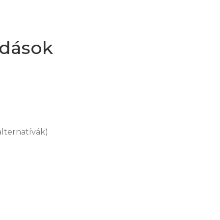
ldások
alternatívák)