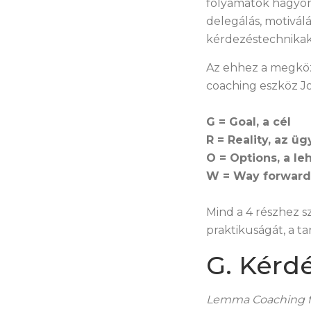
folyamatok hagyom
delegálás, motivál
kérdezéstechnikak
Az ehhez a megköz
coaching eszköz J
G = Goal, a cél
R = Reality, az ü
O = Options, a le
W = Way forward
Mind a 4 részhez s
praktikuságát, a t
G. Kérd
Lemma Coaching felt