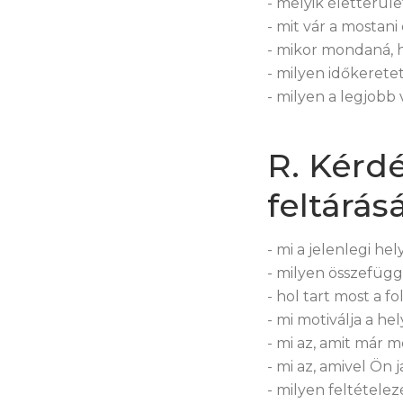
- melyik életterül
- mit vár a mostani
- mikor mondaná, 
- milyen időkerete
- milyen a legjobb 
R. Kérd
feltárás
- mi a jelenlegi he
- milyen összefüg
- hol tart most a f
- mi motiválja a h
- mi az, amit már 
- mi az, amivel Ön 
- milyen feltétele