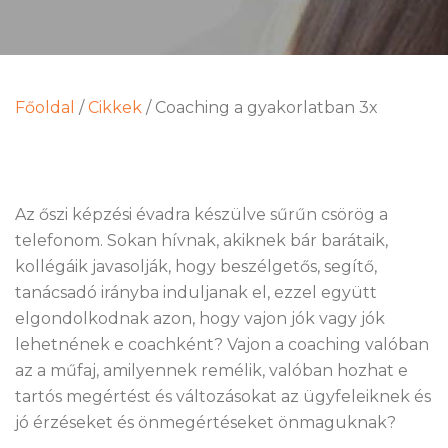
Főoldal
/
Cikkek
/
Coaching a gyakorlatban 3x
Az őszi képzési évadra készülve sűrűn csörög a
telefonom. Sokan hívnak, akiknek bár barátaik,
kollégáik javasolják, hogy beszélgetős, segítő,
tanácsadó irányba induljanak el, ezzel együtt
elgondolkodnak azon, hogy vajon jók vagy jók
lehetnének e coachként? Vajon a coaching valóban
az a műfaj, amilyennek remélik, valóban hozhat e
tartós megértést és változásokat az ügyfeleiknek és
jó érzéseket és önmegértéseket önmaguknak?