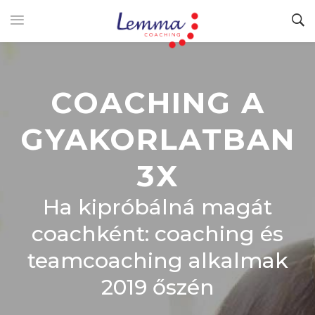
COACHING A
GYAKORLATBAN
3X
Ha kipróbálná magát
coachként: coaching és
teamcoaching alkalmak
2019 őszén