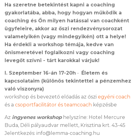
Ha szeretne betekintést kapni a coaching
gyakorlatába, abba, hogy hogyan működik a
coaching és Őn milyen hatással van coachként
ügyfeleire, akkor az őszi rendezvénysorozat
valamelyikén (vagy mindegyikén) ott a helye!
Ha érdekli a workshop témája, kedve van
önismeretével foglalkozni vagy coaching
levegőt szívni - tárt karokkal várjuk!
I. Szeptember 16-án 17-20h
-
Életem és
kapcsolataim (különös tekintettel a pénzemhez
való viszonyra)
workshop és bevezető előadás az őszi
egyéni coach
és a
csoportfacilitátor és teamcoach
képzésbe
Az
ingyenes workshop
helyszíne: Hotel Mercure
Buda, Déli pályaudvar mellett, Krisztina krt. 43-45
Jelentkezés: info@lemma-coaching.hu