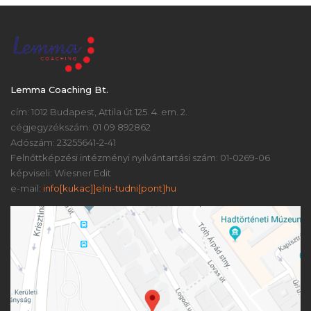
Lemma Coaching Bt.
cím: 1012 Budapest, Attila út 125. 4. em. 2.
cégjegyzékszám: 01 09 892862
Adószám: 23255641-2-41
Felnőttképzési intézményi nyilvántartási szám: 01-0269-06
képviseli: Wiesner Edit
e-mail:
info[kukac]]elni-tudni[pont]hu