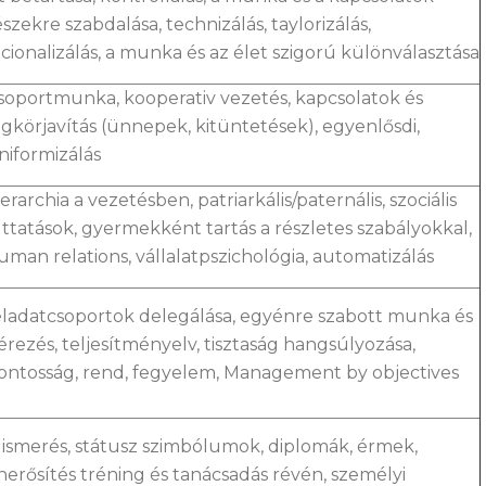
észekre szabdalása, technizálás, taylorizálás,
acionalizálás, a munka és az élet szigorú különválasztása
soportmunka, kooperativ vezetés, kapcsolatok és
égkörjavítás (ünnepek, kitüntetések), egyenlősdi,
niformizálás
ierarchia a vezetésben, patriarkális/paternális, szociális
uttatások, gyermekként tartás a részletes szabályokkal,
uman relations, vállalatpszichológia, automatizálás
eladatcsoportok delegálása, egyénre szabott munka és
érezés, teljesítményelv, tisztaság hangsúlyozása,
ontosság, rend, fegyelem, Management by objectives
lismerés, státusz szimbólumok, diplomák, érmek,
nerősítés tréning és tanácsadás révén, személyi