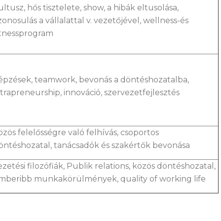
ultusz, hős tisztelete, show, a hibák eltusolása,
zonosulás a vállalattal v. vezetőjével, wellness-és
itnessprogram
épzések, teamwork, bevonás a döntéshozatalba,
ntrapreneurship, innováció, szervezetfejlesztés
özös felelősségre való felhívás, csoportos
öntéshozatal, tanácsadók és szakértők bevonása
ezetési filozófiák, Publik relations, közös döntéshozatal,
mberibb munkakörülmények, quality of working life