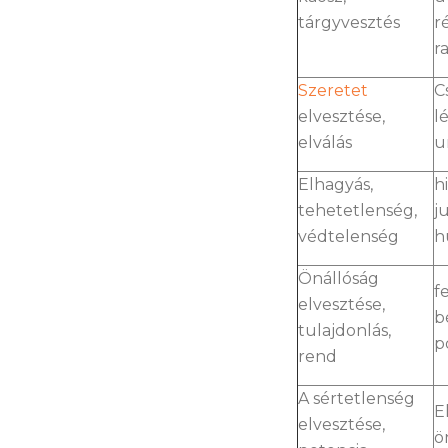
tárgyvesztés
r
r
Szeretet
C
elvesztése,
l
elválás
u
Elhagyás,
h
tehetetlenség,
j
védtelenség
h
Önállóság
f
elvesztése,
b
tulajdonlás,
p
rend
A sértetlenség
E
elvesztése,
ö