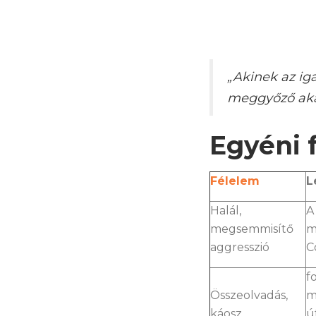
„Akinek az ig
meggyőző akar
Egyéni 
Félelem
L
Halál,
A
megsemmisítő
m
aggresszió
C
f
Összeolvadás,
m
káosz,
ú