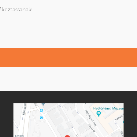
ékoztassanak!