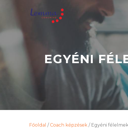
EGYÉNI FÉL
Főoldal
/
Coach képzések
/
Egyéni félelmek