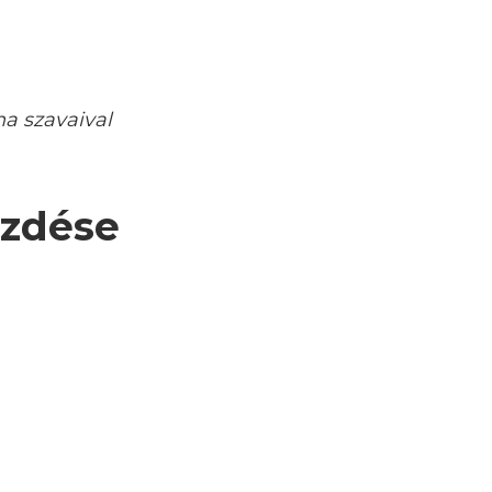
ha szavaival
üzdése