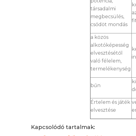
potencia,
k
társadalmi
a
megbecsülés,
f
csődöt mondás
a közös
alkotóképesség
k
elvesztésétől
i
való félelem,
termelékenység
k
bűn
d
Értelem és játék
v
elvesztése
e
Kapcsolódó tartalmak: