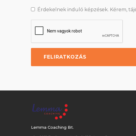
Érdekelnek induló képzések. Kérem, táj
Lemma Coaching Bt.