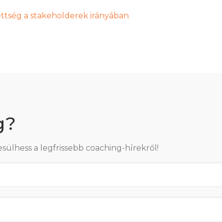
zettség a stakeholderek irányában
g?
esülhess a legfrissebb coaching-hírekről!