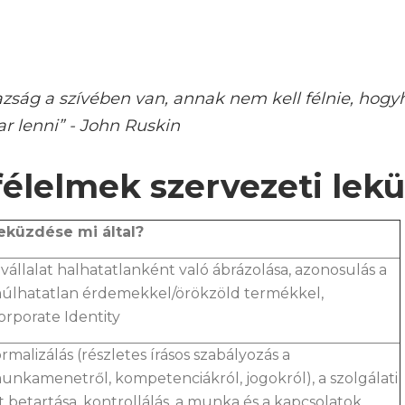
azság a szívében van, annak nem kell félnie, hogy
 lenni” - John Ruskin
félelmek szervezeti lek
eküzdése mi által?
 vállalat halhatatlanként való ábrázolása, azonosulás a
úlhatatlan érdemekkel/örökzöld termékkel,
orporate Identity
ormalizálás (részletes írásos szabályozás a
unkamenetről, kompetenciákról, jogokról), a szolgálati
t betartása, kontrollálás, a munka és a kapcsolatok