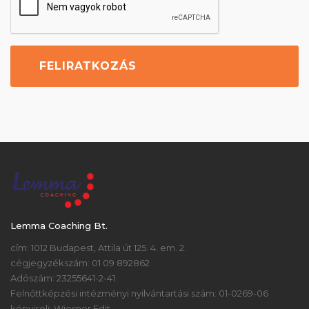
Lemma Coaching Bt.
cím: 1012 Budapest, Attila út 125. 4. em. 2.
cégjegyzékszám: 01 09 892862
Adószám: 23255641-2-41
Felnőttképzési intézményi nyilvántartási szám: 01-0269-06
képviseli: Wiesner Edit