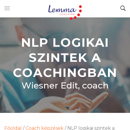
NLP LOGIKAI
SZINTEK A
COACHINGBAN
Wiesner Edit, coach
Főoldal
/
Coach képzések
/
NLP logikai szintek a