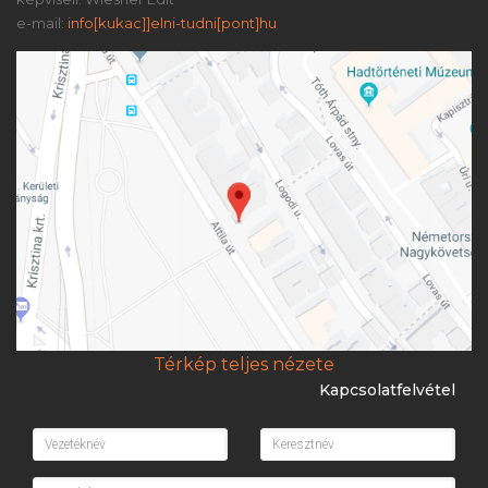
e-mail:
info[kukac]]elni-tudni[pont]hu
Térkép teljes nézete
Kapcsolatfelvétel