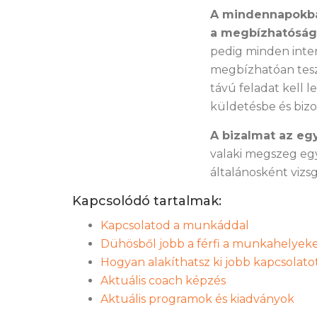
A mindennapokban 
a megbízhatóság 
pedig minden inter
megbízhatóan teszi
távú feladat kell l
küldetésbe és bizo
A bizalmat az eg
valaki megszeg egy
általánosként vizsg
Kapcsolódó tartalmak:
Kapcsolatod a munkáddal
Dühösből jobb a férfi a munkahelyeke
Hogyan alakíthatsz ki jobb kapcsolato
Aktuális coach képzés
Aktuális programok és kiadványok