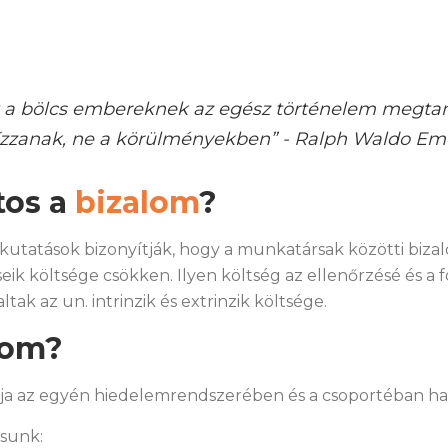
t a bölcs embereknek az egész történelem megtaní
bízzanak, ne a körülményekben” - Ralph Waldo Em
tos a
bizalom
?
 kutatások bizonyítják, hogy a munkatársak közötti biza
k költsége csökken. Ilyen költség az ellenőrzésé és a 
ak az un. intrinzik és extrinzik költsége.
lom?
ója az egyén hiedelemrendszerében és a csoportéban ha
ásunk: