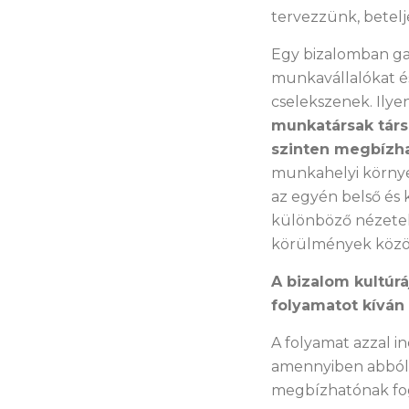
tervezzünk, betelj
Egy bizalomban gazd
munkavállalókat é
cselekszenek. Ilye
munkatársak társa
szinten megbízh
munkahelyi környez
az egyén belső és 
különböző nézetek 
körülmények közöt
A bizalom kultúr
folyamatot kíván
A folyamat azzal in
amennyiben abból i
megbízhatónak fog