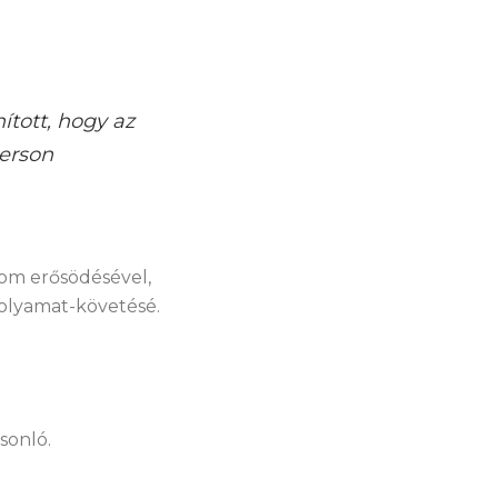
tott, hogy az
erson
lom erősödésével,
folyamat-követésé.
sonló.