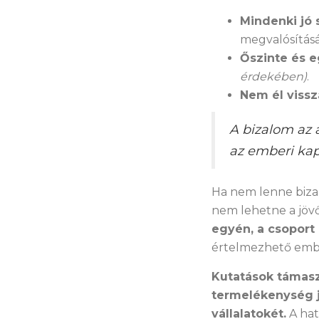
Mindenki jó 
megvalósításá
Őszinte és 
érdekében)
.
Nem él vissz
A bizalom az 
az emberi kap
Ha nem lenne biza
nem lehetne a jövőr
egyén, a csoport 
értelmezhető ember
Kutatások támaszt
termelékenység 
vállalatokét.
A hat