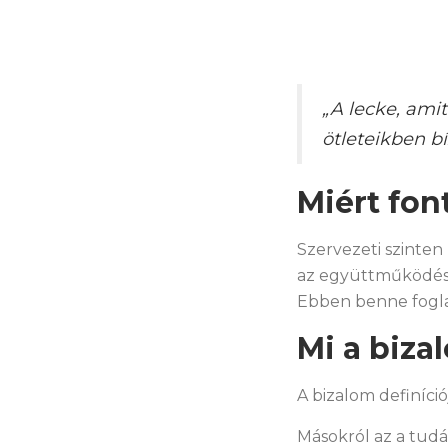
„A lecke, ami
ötleteikben 
Miért fon
Szervezeti szinten
az együttműködései
Ebben benne foglalt
Mi a biza
A bizalom definíci
Másokról az a tud