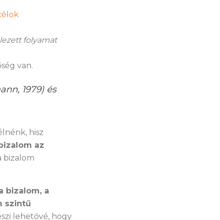
célok
lezett folyamat
őség van.
ann, 1979) és
lnénk, hisz
bizalom az
 bizalom
a bizalom, a
 szintű
szi lehetővé, hogy