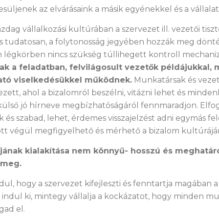
esüljenek az elvárásaink a másik egyénekkel és a vállala
ag vállalkozási kultúrában a szervezet ill. vezetői tiszt
s tudatosan, a folytonosság jegyében hozzák meg dönté
n légkörben nincs szükség túllihegett kontroll mechan
k a feladatban, felvilágosult vezetők példájukkal,
ató viselkedésükkel működnek.
Munkatársak és vezető
ett, ahol a bizalomról beszélni, vitázni lehet és minden
külső jó hírneve megbízhatóságáról fennmaradjon. Elfo
és szabad, lehet, érdemes visszajelzést adni egymás felé
t végül megfigyelhető és mérhető a bizalom kultúrájá
ájának kialakítása nem könnyű- hosszú és meghatár
 meg.
dul, hogy a szervezet kifejleszti és fenntartja magában 
ndul ki, mintegy vállalja a kockázatot, hogy minden m
ad el.