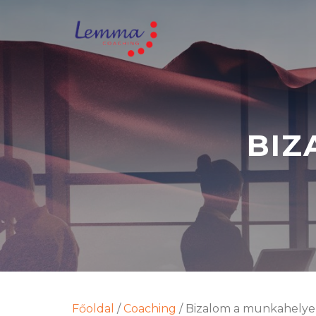
BIZ
Főoldal
/
Coaching
/
Bizalom a munkahely