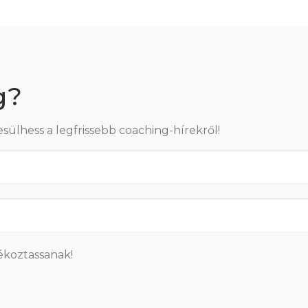
g?
esülhess a legfrissebb coaching-hírekről!
ékoztassanak!