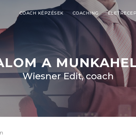
COACH KÉPZÉSEK
COACHING
ÉLETRECE
ALOM A MUNKAHE
Wiesner Edit, coach
en