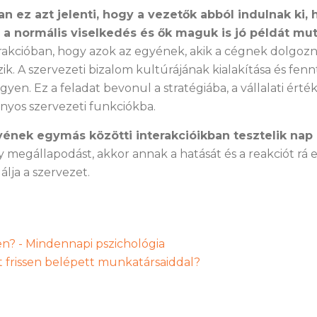
ez azt jelenti, hogy a vezetők abból indulnak ki, h
a normális viselkedés és ők maguk is jó példát mu
akcióban, hogy azok az egyének, akik a cégnek dolgozn
k. A szervezeti bizalom kultúrájának kialakítása és fenn
egyen. Ez a feladat bevonul a stratégiába, a vállalati ért
nyos szervezeti funkciókba.
yének egymás közötti interakcióikban tesztelik nap 
 megállapodást, akkor annak a hatását és a reakciót rá 
álja a szervezet.
n? - Mindennapi pszichológia
t frissen belépett munkatársaiddal?