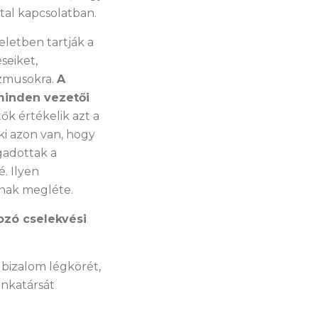
ttal kapcsolatban.
eletben tartják a
seiket,
izmusokra.
A
 minden vezetői
k értékelik azt a
ki azon van, hogy
gadottak a
. Ilyen
nak megléte.
ozó cselekvési
a bizalom légkörét,
unkatársát