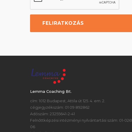
Lemma Coaching Bt.
cím: 1012 Budapest, Attila út 125. 4. em. 2.
cégjegyzékszám: 01 09 892862
Adószám: 23255641-2-41
Felnőttképzési intézményi nyilvántartási szám: 01-026
06