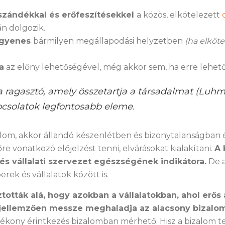
szándékkal és erőfeszítésekkel
a közös, elkötelezett
n dolgozik.
egyenes
bármilyen megállapodási helyzetben
(ha elköte
a
az előny lehetőségével, még akkor sem, ha erre lehet
a ragasztó, amely összetartja a társadalmat (Luhm
csolatok legfontosabb eleme.
lom, akkor állandó készenlétben és bizonytalanságban é
e vonatkozó előjelzést tenni, elvárásokat kialakítani.
A 
és vállalati szervezet egészségének indikátora.
De a
ek és vállalatok között is.
ották alá, hogy azokban a vállalatokban, ahol erős 
jellemzően messze meghaladja az alacsony bizalom
ékony érintkezés bizalomban mérhető. Hisz a bizalom te