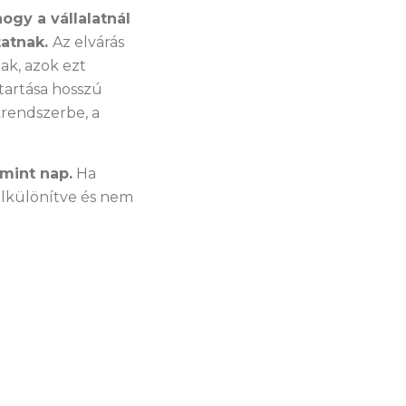
ogy a vállalatnál
tatnak.
Az elvárás
ak, azok ezt
tartása hosszú
ékrendszerbe, a
mint nap.
Ha
elkülönítve és nem