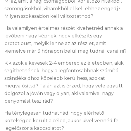
Mi az, amit a régi csomagodból, korlátozó hitekből,
szorongásokból, viharokból el kell ehhez engedj?
Milyen szokásaidon kell változtatnod?
Ha valamilyen értelmes részét kivehetnéd annak a
jövőbeni nagy képnek, hogy elkészíts egy
prototipust, melyik lenne az az részlet, amit
kiemelve már 3 hónapon belül meg tudnál csinálni?
Kik azok a kevesek 2-4 embered az életedben, akik
segíthetnének, hogy a legfontosabbnak számító
szándékaidhoz közelebb kerülhess, azokat
megvalósítsd? Talán azt is érzed, hogy vele együtt
dolgozol a jövőn vagy olyan, aki valamivel nagy
benyomást tesz rád?
Ha ténylegesen tudhatnád, hogy elérhető
közelségbe került a célod, akkor kivel vennéd fel
legelőször a kapcsolatot?