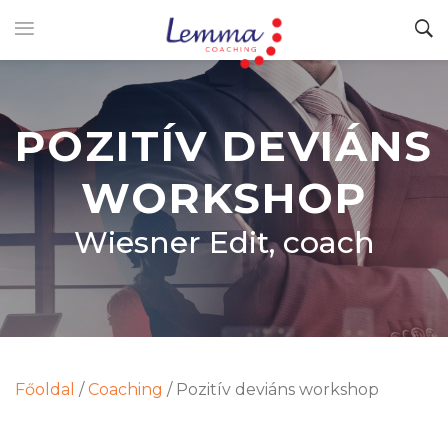
POZITÍV DEVIÁNS
WORKSHOP
Wiesner Edit, coach
Főoldal
/
Coaching
/
Pozitív deviáns workshop