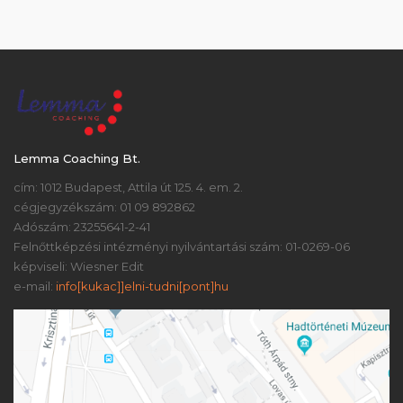
Lemma Coaching Bt.
cím: 1012 Budapest, Attila út 125. 4. em. 2.
cégjegyzékszám: 01 09 892862
Adószám: 23255641-2-41
Felnőttképzési intézményi nyilvántartási szám: 01-0269-06
képviseli: Wiesner Edit
e-mail:
info[kukac]]elni-tudni[pont]hu