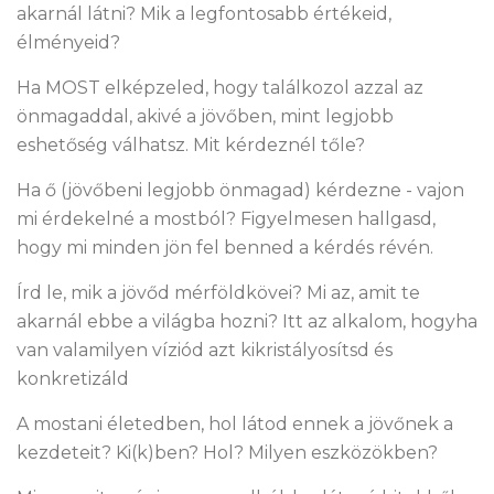
akarnál látni? Mik a legfontosabb értékeid,
élményeid?
Ha MOST elképzeled, hogy találkozol azzal az
önmagaddal, akivé a jövőben, mint legjobb
eshetőség válhatsz. Mit kérdeznél tőle?
Ha ő (jövőbeni legjobb önmagad) kérdezne - vajon
mi érdekelné a mostból? Figyelmesen hallgasd,
hogy mi minden jön fel benned a kérdés révén.
Írd le, mik a jövőd mérföldkövei? Mi az, amit te
akarnál ebbe a világba hozni? Itt az alkalom, hogyha
van valamilyen víziód azt kikristályosítsd és
konkretizáld
A mostani életedben, hol látod ennek a jövőnek a
kezdeteit? Ki(k)ben? Hol? Milyen eszközökben?