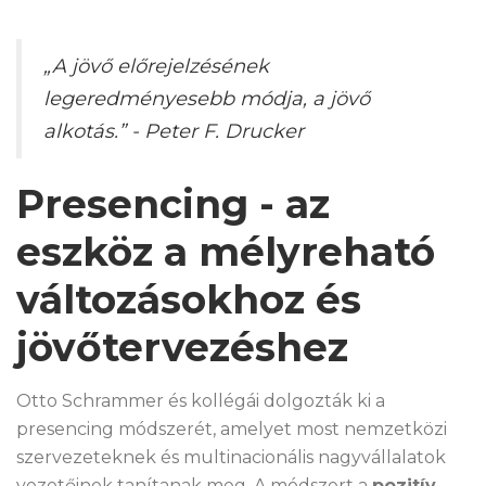
„A jövő előrejelzésének
legeredményesebb módja, a jövő
alkotás.”
- Peter F. Drucker
Presencing - az
eszköz a mélyreható
változásokhoz és
jövőtervezéshez
Otto Schrammer és kollégái dolgozták ki a
presencing módszerét, amelyet most nemzetközi
szervezeteknek és multinacionális nagyvállalatok
vezetőinek tanítanak meg. A módszert a
pozitív