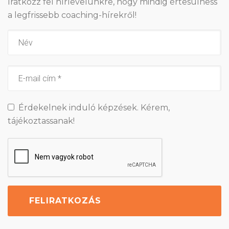
Iratkozz fel hírlevelünkre, hogy mindig értesülhess
a legfrissebb coaching-hírekről!
Érdekelnek induló képzések. Kérem,
tájékoztassanak!