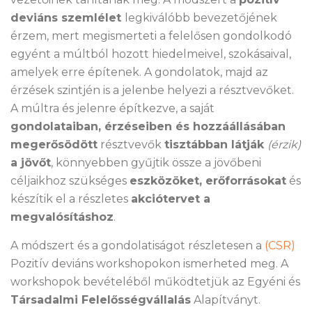
deviáns szemlélet
legkiválóbb bevezetőjének
érzem, mert megismerteti a felelősen gondolkodó
egyént a múltból hozott hiedelmeivel, szokásaival,
amelyek erre építenek. A gondolatok, majd az
érzések szintjén is a jelenbe helyezi a résztvevőket.
A múltra és jelenre építkezve, a saját
gondolataiban, érzéseiben és hozzáállásában
megerősödött
résztvevők
tisztábban látják
(érzik)
a jövőt
, könnyebben gyűjtik össze a jövőbeni
céljaikhoz szükséges
eszközöket, erőforrásokat
és
készítik el a részletes
akciótervet a
megvalósításhoz
.
A módszert és a gondolatiságot részletesen a
(CSR)
Pozitív deviáns workshopokon ismerheted meg. A
workshopok bevételéből működtetjük az Egyéni és
Társadalmi Felelősségvállalás
Alapítványt.