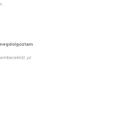
m
t megdolgoztam
emberektől.
pl.