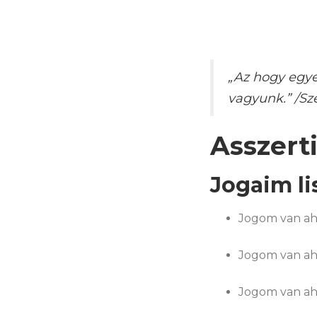
„Az hogy egy
vagyunk.” /Sze
Asszerti
Jogaim li
Jogom van ah
Jogom van ah
Jogom van ah