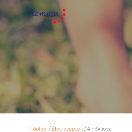
Főoldal
/
Életreceptek
/
A nők jogai