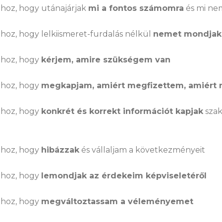
hoz, hogy utánajárjak
mi a fontos számomra
és mi ne
oz, hogy lelkiismeret-furdalás nélkül
nemet mondjak
hoz, hogy
kérjem, amire szükségem van
hoz, hogy
megkapjam, amiért megfizettem, amiér
hoz, hogy
konkrét és korrekt információt kapjak
szak
hoz, hogy
hibázzak
és vállaljam a következményeit
hoz, hogy
lemondjak az érdekeim képviseletéről
hoz, hogy
megváltoztassam a véleményemet