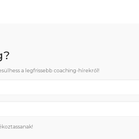
g?
esülhess a legfrissebb coaching-hírekről!
ékoztassanak!