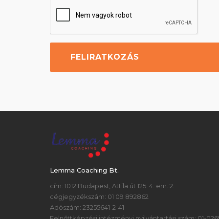
Lemma Coaching Bt.
cím: 1012 Budapest, Attila út 125. 4. em. 2.
cégjegyzékszám: 01 09 892862
Adószám: 23255641-2-41
Felnőttképzési intézményi nyilvántartási szám: 01-026