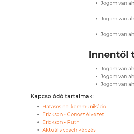
Jogom van ah
Jogom van ah
Jogom van ah
Innentől t
Jogom van ah
Jogom van ah
Jogom van ah
Kapcsolódó tartalmak:
Hatásos női kommunikáció
Erickson - Gonosz élvezet
Erickson - Ruth
Aktuális coach képzés