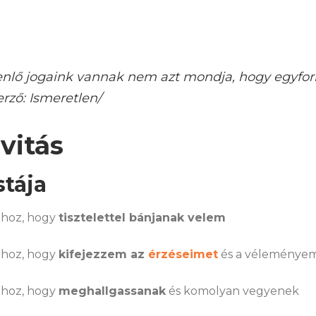
enlő jogaink vannak nem azt mondja, hogy egyfo
rző: Ismeretlen/
vitás
stája
hoz, hogy
tisztelettel bánjanak velem
hoz, hogy
kifejezzem az
érzéseimet
és a véleménye
hoz, hogy
meghallgassanak
és komolyan vegyenek