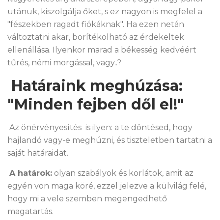
utánuk, kiszolgálja őket, s ez nagyon is megfelel a
"fészekben ragadt fiókáknak". Ha ezen netán
változtatni akar, borítékolható az érdekeltek
ellenállása. Ilyenkor marad a békesség kedvéért
tűrés, némi morgással, vagy..?
Határaink meghúzása:
"Minden fejben dől el!"
Az önérvényesítés is ilyen: a te döntésed, hogy
hajlandó vagy-e meghúzni, és tiszteletben tartatni a
saját határaidat.
A határok:
olyan szabályok és korlátok, amit az
egyén von maga köré, ezzel jelezve a külvilág felé,
hogy mi a vele szemben megengedhető
magatartás.