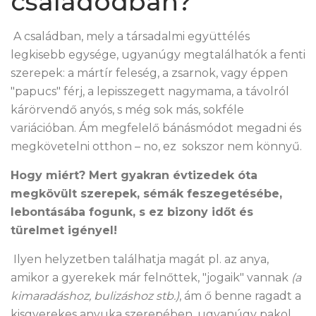
családodban?
A családban, mely a társadalmi együttélés
legkisebb egysége, ugyanúgy megtalálhatók a fenti
szerepek: a mártír feleség, a zsarnok, vagy éppen
"papucs" férj, a lepisszegett nagymama, a távolról
kárörvendő anyós, s még sok más, sokféle
variációban. Ám megfelelő bánásmódot megadni és
megkövetelni otthon – no, ez sokszor nem könnyű.
Hogy miért? Mert gyakran évtizedek óta
megkövült szerepek, sémák feszegetésébe,
lebontásába fogunk, s ez bizony időt és
türelmet igényel!
Ilyen helyzetben találhatja magát pl. az anya,
amikor a gyerekek már felnőttek, "jogaik" vannak
(a
kimaradáshoz, bulizáshoz stb.)
, ám ő benne ragadt a
kisgyerekes anyuka szerepében, ugyanúgy pakol