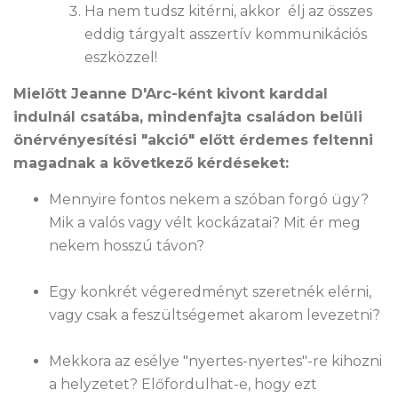
Ha nem tudsz kitérni, akkor élj az összes
eddig tárgyalt asszertív kommunikációs
eszközzel!
Mielőtt Jeanne D'Arc-ként kivont karddal
indulnál csatába, mindenfajta családon belüli
önérvényesítési "akció" előtt érdemes feltenni
magadnak a következő kérdéseket:
Mennyire fontos nekem a szóban forgó ügy?
Mik a valós vagy vélt kockázatai? Mit ér meg
nekem hosszú távon?
Egy konkrét végeredményt szeretnék elérni,
vagy csak a feszültségemet akarom levezetni?
Mekkora az esélye "nyertes-nyertes"-re kihozni
a helyzetet? Előfordulhat-e, hogy ezt