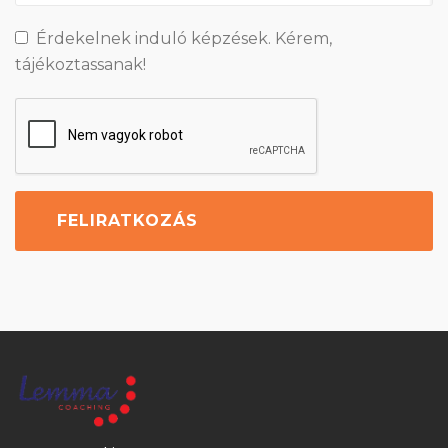
Érdekelnek induló képzések. Kérem,
tájékoztassanak!