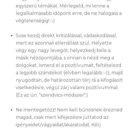
egyszerű témákat. Mérlegeld, mi lenne a
legalkalmasabb időpont erre, de ne halogass a
végtelenségig! :-)
Sose kezdj direkt kritizálással, vádaskodással,
mert ez azonnali ellenállást szül. Helyette
végy egy nagy levegőt, helyezkedj bele a
másik nézőpontjába, s onnan is nézd meg a
dolgokat. Ismerd el a pozitívumait, feltételezd
a legjobb szándékot (elvben legalább :-)), majd
nyugodtan, de határozottan térj rá a kifogásolt
viselkedésre, végül zárj valami pozitívummal.
(Ez az ún. "szendvics-módszer".)
Ne mentegetőzz! Nem kell bűnösnek érezned
magad, csak mert kifejezésre juttatod az
igényeidet/vágyaidat/akaratodat. Kérj