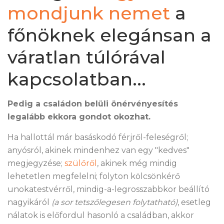
mondjunk nemet
a
főnöknek elegánsan a
váratlan túlórával
kapcsolatban...
Pedig a családon belüli önérvényesítés
legalább ekkora gondot okozhat.
Ha hallottál már basáskodó férjről-feleségről;
anyósról, akinek mindenhez van egy "kedves"
megjegyzése;
szülőről
, akinek még mindig
lehetetlen megfelelni; folyton kölcsönkérő
unokatestvérről, mindig-a-legrosszabbkor beállító
nagyikáról
(a sor tetszőlegesen folytatható)
, esetleg
nálatok is előfordul hasonló a családban, akkor