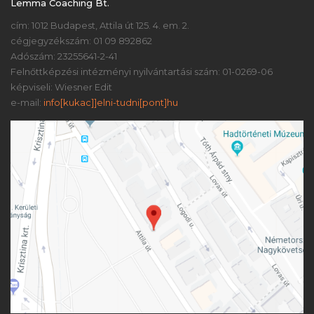
Lemma Coaching Bt.
cím: 1012 Budapest, Attila út 125. 4. em. 2.
cégjegyzékszám: 01 09 892862
Adószám: 23255641-2-41
Felnőttképzési intézményi nyilvántartási szám: 01-0269-06
képviseli: Wiesner Edit
e-mail:
info[kukac]]elni-tudni[pont]hu