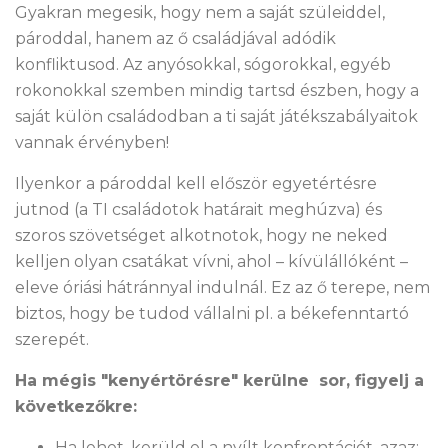
Gyakran megesik, hogy nem a saját szüleiddel,
pároddal, hanem az ő családjával adódik
konfliktusod. Az anyósokkal, sógorokkal, egyéb
rokonokkal szemben mindig tartsd észben, hogy a
saját külön családodban a ti saját játékszabályaitok
vannak érvényben!
Ilyenkor a pároddal kell először egyetértésre
jutnod (a TI családotok határait meghúzva) és
szoros szövetséget alkotnotok, hogy ne neked
kelljen olyan csatákat vívni, ahol – kívülállóként –
eleve óriási hátránnyal indulnál. Ez az ő terepe, nem
biztos, hogy be tudod vállalni pl. a békefenntartó
szerepét.
Ha mégis "kenyértörésre" kerülne sor, figyelj a
következőkre:
Ha lehet, kerüld el a nyílt konfrontációt. azaz: