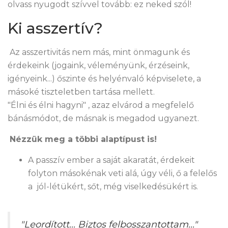
olvass nyugodt szívvel tovább: ez neked szól!
Ki asszertív?
Az asszertivitás nem más, mint önmagunk és
érdekeink (jogaink, véleményünk, érzéseink,
igényeink...) őszinte és helyénvaló képviselete, a
másoké tiszteletben tartása mellett.
"Élni és élni hagyni" , azaz elvárod a megfelelő
bánásmódot, de másnak is megadod ugyanezt.
Nézzük meg a többi alaptípust is!
A passzív ember a saját akaratát, érdekeit
folyton másokénak veti alá, úgy véli, ő a felelős
a jól-létükért, sőt, még viselkedésükért is.
"Leordított... Biztos felbosszantottam..."