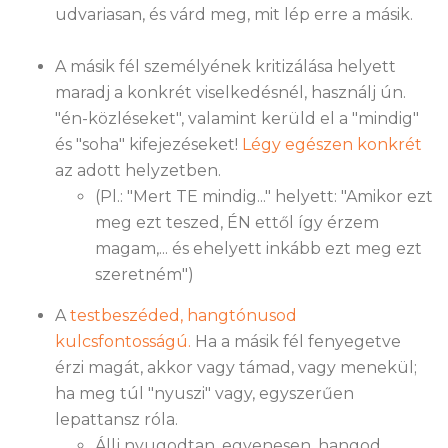
udvariasan, és várd meg, mit lép erre a másik.
A másik fél személyének kritizálása helyett
maradj a konkrét viselkedésnél, használj ún.
"én-közléseket", valamint kerüld el a "mindig"
és "soha" kifejezéseket!
Légy egészen konkrét
az adott helyzetben.
(Pl.: "Mert TE mindig..." helyett: "Amikor ezt
meg ezt teszed, ÉN ettől így érzem
magam,... és ehelyett inkább ezt meg ezt
szeretném")
A
testbeszéded, hangtónusod
kulcsfontosságú.
Ha a másik fél fenyegetve
érzi magát, akkor vagy támad, vagy menekül;
ha meg túl "nyuszi" vagy, egyszerűen
lepattansz róla.
Állj nyugodtan, egyenesen, hangod