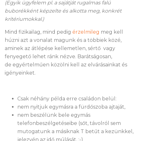
(Egyik ügyfelem pl. a sajátját rugalmas falú
buborékként képzelte és alkotta meg, konkrét
kritériumokkal.)
Mind fizikailag, mind pedig
érzelmileg
meg kell
húzni azt a vonalat magunk és a többiek közé,
aminek az átlépése kellemetlen, sértő vagy
fenyegető lehet ránk nézve. Barátságosan,
de egyértelműen közölni kell az elvárásainkat és
igényeinket.
Csak néhány példa erre családon belül:
nem nyitjuk egymásra a fürdőszoba ajtaját,
nem beszélünk bele egymás
telefonbeszélgetéseibe (sőt, távolról sem
mutogatunk a másiknak T betűt a kezünkkel,
jelezvén az idő múlását, :-)