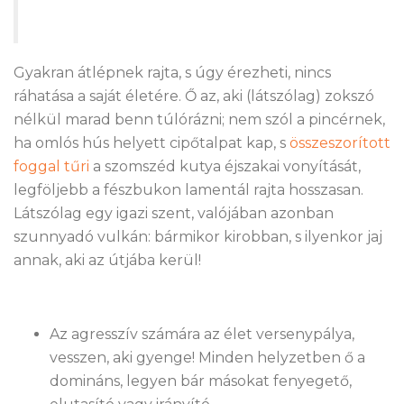
Gyakran átlépnek rajta, s úgy érezheti, nincs
ráhatása a saját életére. Ő az, aki (látszólag) zokszó
nélkül marad benn túlórázni; nem szól a pincérnek,
ha omlós hús helyett cipőtalpat kap, s
összeszorított
foggal tűri
a szomszéd kutya éjszakai vonyítását,
legföljebb a fészbukon lamentál rajta hosszasan.
Látszólag egy igazi szent, valójában azonban
szunnyadó vulkán: bármikor kirobban, s ilyenkor jaj
annak, aki az útjába kerül!
Az agresszív számára az élet versenypálya,
vesszen, aki gyenge! Minden helyzetben ő a
domináns, legyen bár másokat fenyegető,