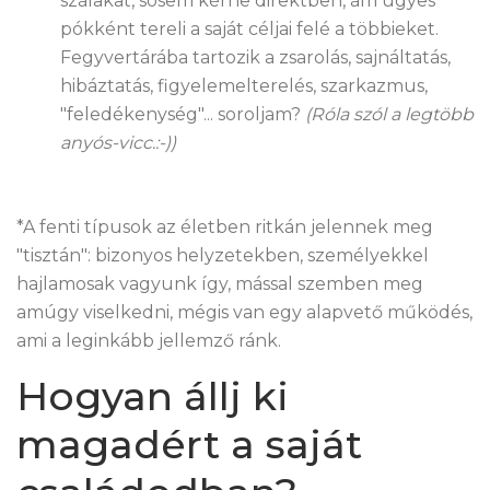
szálakat, sosem kérne direktben, ám ügyes
pókként tereli a saját céljai felé a többieket.
Fegyvertárába tartozik a zsarolás, sajnáltatás,
hibáztatás, figyelemelterelés, szarkazmus,
"feledékenység"... soroljam?
(Róla szól a legtöbb
anyós-vicc.:-))
*A fenti típusok az életben ritkán jelennek meg
"tisztán": bizonyos helyzetekben, személyekkel
hajlamosak vagyunk így, mással szemben meg
amúgy viselkedni, mégis van egy alapvető működés,
ami a leginkább jellemző ránk.
Hogyan állj ki
magadért a saját