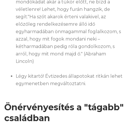
mondókádat akár a tükör előtt, ne bízd a
véletlenre! Lehet, hogy furán hangzik, de
segít."Ha szót akarok érteni valakivel, az
előzőleg rendelkezésemre álló idő
egyharmadában önmagammal foglalkozom, s
azzal, hogy mit fogok mondani neki –
kétharmadában pedig róla gondolkozom, s
arról, hogy mit mond majd ő." (Abraham
Lincoln)
Légy kitartó! Évtizedes állapotokat ritkán lehet
egymenetben megváltoztatni.
Önérvényesítés a "tágabb"
családban