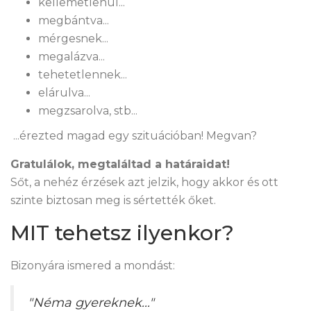
kellemetlenül...
megbántva...
mérgesnek...
megalázva...
tehetetlennek...
elárulva...
megzsarolva, stb...
...érezted magad egy szituációban! Megvan?
Gratulálok, megtaláltad a határaidat!
Sőt, a nehéz érzések azt jelzik, hogy akkor és ott
szinte biztosan meg is sértették őket.
MIT tehetsz ilyenkor?
Bizonyára ismered a mondást:
"Néma gyereknek..."