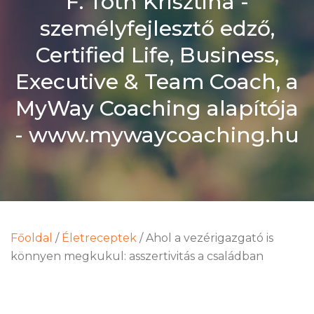
F. Tóth Krisztina -
személyfejlesztő edző,
Certified Life, Business,
Executive & Team Coach, a
MyWay Coaching alapítója
- www.mywaycoaching.hu
Főoldal
/
Életreceptek
/
Ahol a vezérigazgató is
könnyen megkukul: asszertivitás a családban