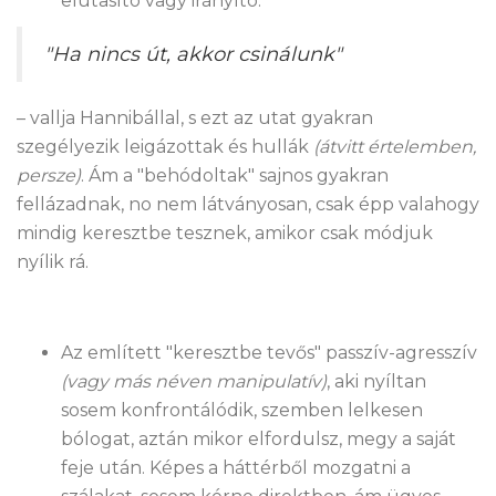
elutasító vagy irányító.
"Ha nincs út, akkor csinálunk"
– vallja Hannibállal, s ezt az utat gyakran
szegélyezik leigázottak és hullák
(átvitt értelemben,
persze)
. Ám a "behódoltak" sajnos gyakran
fellázadnak, no nem látványosan, csak épp valahogy
mindig keresztbe tesznek, amikor csak módjuk
nyílik rá.
Az említett "keresztbe tevős" passzív-agresszív
(vagy más néven manipulatív)
, aki nyíltan
sosem konfrontálódik, szemben lelkesen
bólogat, aztán mikor elfordulsz, megy a saját
feje után. Képes a háttérből mozgatni a