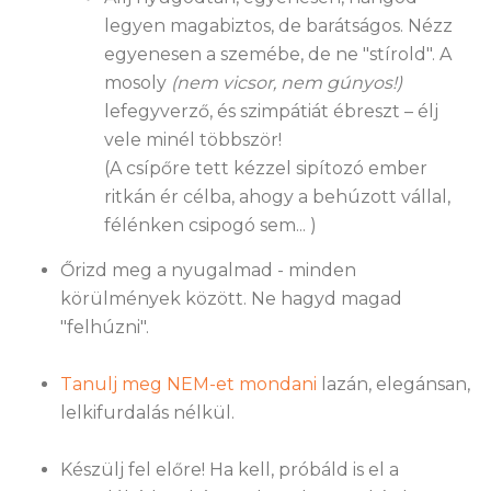
legyen magabiztos, de barátságos. Nézz
egyenesen a szemébe, de ne "stírold". A
mosoly
(nem vicsor, nem gúnyos!)
lefegyverző, és szimpátiát ébreszt – élj
vele minél többször!
(A csípőre tett kézzel sipítozó ember
ritkán ér célba, ahogy a behúzott vállal,
félénken csipogó sem... )
Őrizd meg a nyugalmad - minden
körülmények között. Ne hagyd magad
"felhúzni".
Tanulj meg NEM-et mondani
lazán, elegánsan,
lelkifurdalás nélkül.
Készülj fel előre! Ha kell, próbáld is el a