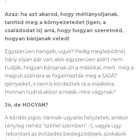
Azaz: ha azt akarod, hogy méltányoljanak,
tanítsd meg a környezetedet (igen, a
családodat is) arra, hogy hogyan szeretnéd,
hogyan bánjanak veled!
Egyszerűen hangzik, ugye? Pedig meglepődnél,
hány olyan pár van, akik egyszerűen azért nem
tudják, hogyan bánjanak jól a másikkal, mert még a
maguk számára se fogalmazták meg a SAJÁT
igényeiket, s nem is kérdeztek rá a másikéira.
Honnan tudná akkor a másik, mire vágynak?
Jó, de HOGYAN?
A kérdés jogos. Vannak ugyanis helyzetek, amikor
tényleg nehéz "széllel szemben" :-), vagyis úgy
lebontani az évtizedes beidegződések, szokások