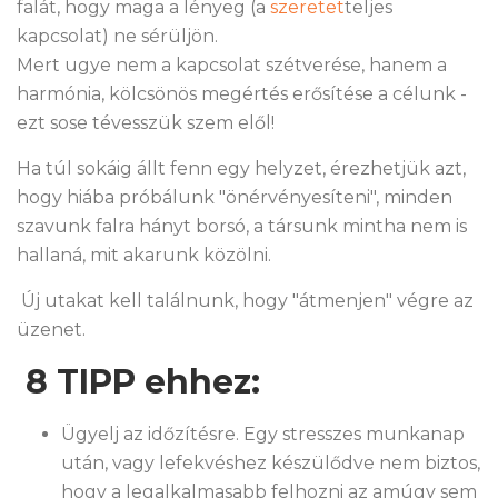
falát, hogy maga a lényeg (a
szeretet
teljes
kapcsolat) ne sérüljön.
Mert ugye nem a kapcsolat szétverése, hanem a
harmónia, kölcsönös megértés erősítése a célunk -
ezt sose tévesszük szem elől!
Ha túl sokáig állt fenn egy helyzet, érezhetjük azt,
hogy hiába próbálunk "önérvényesíteni", minden
szavunk falra hányt borsó, a társunk mintha nem is
hallaná, mit akarunk közölni.
Új utakat kell találnunk, hogy "átmenjen" végre az
üzenet.
8 TIPP ehhez:
Ügyelj az időzítésre. Egy stresszes munkanap
után, vagy lefekvéshez készülődve nem biztos,
hogy a legalkalmasabb felhozni az amúgy sem