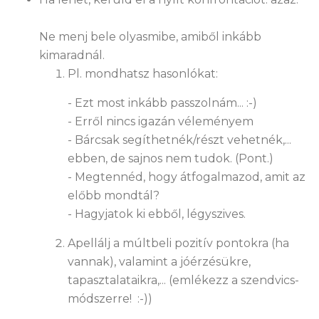
Ne menj bele olyasmibe, amiből inkább
kimaradnál.
Pl. mondhatsz hasonlókat:
- Ezt most inkább passzolnám... :-)
- Erről nincs igazán véleményem
- Bárcsak segíthetnék/részt vehetnék,...
ebben, de sajnos nem tudok. (Pont.)
- Megtennéd, hogy átfogalmazod, amit az
előbb mondtál?
- Hagyjatok ki ebből, légyszives.
Apellálj a múltbeli pozitív pontokra (ha
vannak), valamint a jóérzésükre,
tapasztalataikra,... (emlékezz a szendvics-
módszerre! :-))