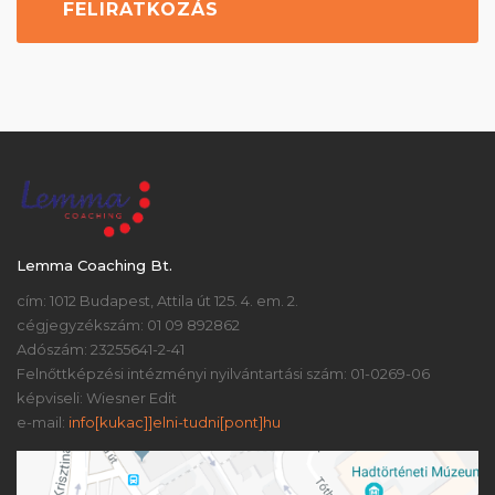
Lemma Coaching Bt.
cím: 1012 Budapest, Attila út 125. 4. em. 2.
cégjegyzékszám: 01 09 892862
Adószám: 23255641-2-41
Felnőttképzési intézményi nyilvántartási szám: 01-0269-06
képviseli: Wiesner Edit
e-mail:
info[kukac]]elni-tudni[pont]hu