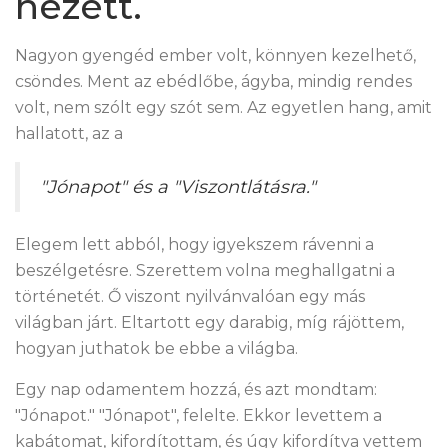
nézett.
Nagyon gyengéd ember volt, könnyen kezelhető,
csöndes. Ment az ebédlőbe, ágyba, mindig rendes
volt, nem szólt egy szót sem. Az egyetlen hang, amit
hallatott, az a
"Jónapot" és a "Viszontlátásra."
Elegem lett abból, hogy igyekszem rávenni a
beszélgetésre. Szerettem volna meghallgatni a
történetét. Ő viszont nyilvánvalóan egy más
világban járt. Eltartott egy darabig, míg rájöttem,
hogyan juthatok be ebbe a világba.
Egy nap odamentem hozzá, és azt mondtam:
"Jónapot." "Jónapot", felelte. Ekkor levettem a
kabátomat, kifordítottam, és úgy kifordítva vettem