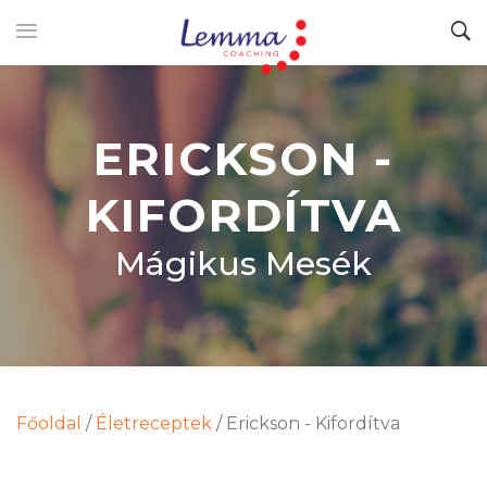
ERICKSON -
KIFORDÍTVA
Mágikus Mesék
Főoldal
/
Életreceptek
/
Erickson - Kifordítva