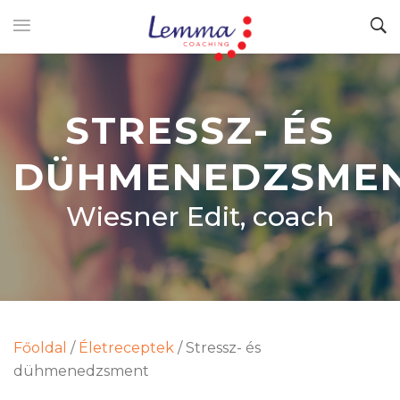
STRESSZ- ÉS
DÜHMENEDZSME
Wiesner Edit, coach
Főoldal
/
Életreceptek
/
Stressz- és
dühmenedzsment