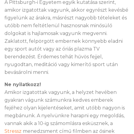
A Pittsburgh-i Egyetem egyik kutatása szerint,
amikor izgatottak vagyunk, akkor egyrészt kevésbé
figyelünk az árakra, másrészt nagyobb tételeket és
utóbb nem feltétlenül hasznosnak minősülő
dolgokat is hajlamosak vagyunk megvenni.
Zaklatott, felpörgött embernek könnyebb eladni
egy sport autót vagy az óriás plazma TV
berendezést. Érdemes tehát hűvös fejjel,
nyugodtan, meditáció vagy kimerítő sport után
bevásárolni menni.
Ne nyilatkozz!
Amikor izgatottak vagyunk, a helyzet hevében
gyakran vágunk számunkra kedves emberek
fejéhez olyan kijelentéseket, amit utóbb nagyon is
megbánunk. A nyelvünkre harapni egy megoldás,
vannak akik a 10-ig számomlásra esküsznek, a
Stressz
menedzsment című filmben az ősinek