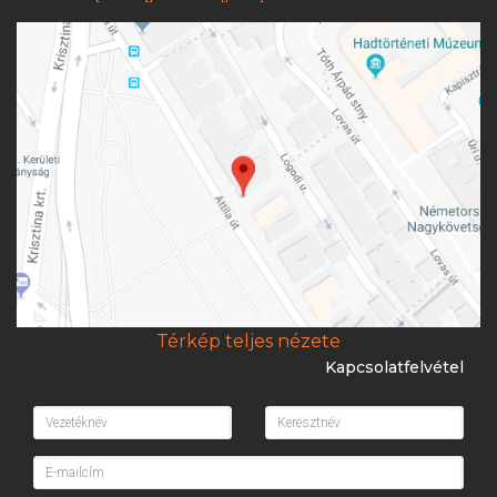
Térkép teljes nézete
Kapcsolatfelvétel