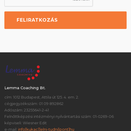
Lemma Coaching Bt.
cím: 1012 Budapest, Attila út 125. 4. em. 2.
cégjegyzékszám: 01 09 892862
Adószám: 23255641-2-41
Felnőttképzési intézményi nyilvántartási szám: 01-0269-06
képviseli: Wiesner Edit
e-mail:
info[kukac]]elni-tudni[pont]hu