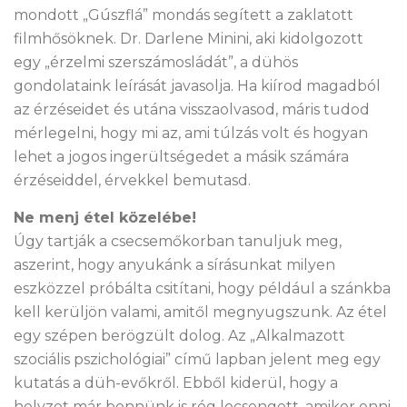
mondott „Gúszflá” mondás segített a zaklatott
filmhősöknek. Dr. Darlene Minini, aki kidolgozott
egy „érzelmi szerszámosládát”, a dühös
gondolataink leírását javasolja. Ha kiírod magadból
az érzéseidet és utána visszaolvasod, máris tudod
mérlegelni, hogy mi az, ami túlzás volt és hogyan
lehet a jogos ingerültségedet a másik számára
érzéseiddel, érvekkel bemutasd.
Ne menj étel közelébe!
Úgy tartják a csecsemőkorban tanuljuk meg,
aszerint, hogy anyukánk a sírásunkat milyen
eszközzel próbálta csitítani, hogy például a szánkba
kell kerüljön valami, amitől megnyugszunk. Az étel
egy szépen berögzült dolog. Az „Alkalmazott
szociális pszichológiai” című lapban jelent meg egy
kutatás a düh-evőkről. Ebből kiderül, hogy a
helyzet már bennünk is rég lecsengett, amikor enni