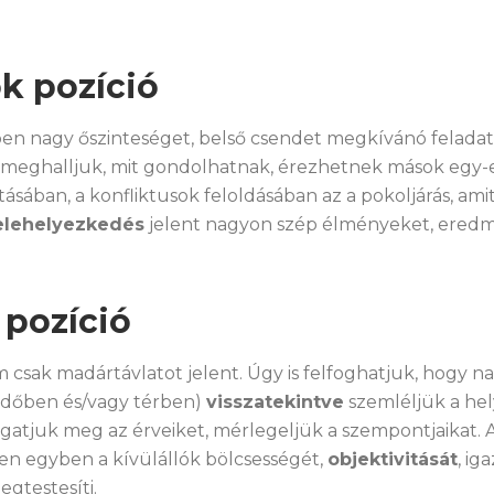
k pozíció
en nagy őszinteséget, belső csendet megkívánó felad
eghalljuk, mit gondolhatnak, érezhetnek mások egy-e
tásában, a konfliktusok feloldásában az a pokoljárás, ami
elehelyezkedés
jelent nagyon szép élményeket, ered
 pozíció
 csak madártávlatot jelent. Úgy is felfoghatjuk, hogy na
(időben és/vagy térben)
visszatekintve
szemléljük a he
lgatjuk meg az érveiket, mérlegeljük a szempontjaikat. 
en egyben a kívülállók bölcsességét,
objektivitását
, ig
egtestesíti.