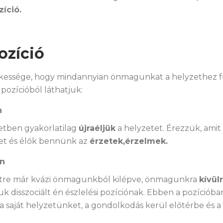
íció.
ozíció
ekessége, hogy mindannyian önmagunkat a helyzethez 
 pozícióból láthatjuk:
n
zetben gyakorlatilag
újraéljük
a helyzetet. Érezzük, amit
et és élők bennünk az
érzetek,érzelmek.
én
etre már kvázi önmagunkból kilépve, önmagunkra
kívülr
uk disszociált én észlelési pozíciónak. Ebben a pozíciób
saját helyzetünket, a gondolkodás kerül előtérbe és a