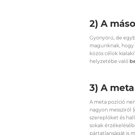
2) A máso
Gyönyörű, de egyb
magunknak, hogy m
közös célok kialakí
helyzetébe való
b
3) A meta
A meta pozíció nem
nagyon messziről 
szereplőket és hal
sokak érzékeléséb
pártatlanságát is m