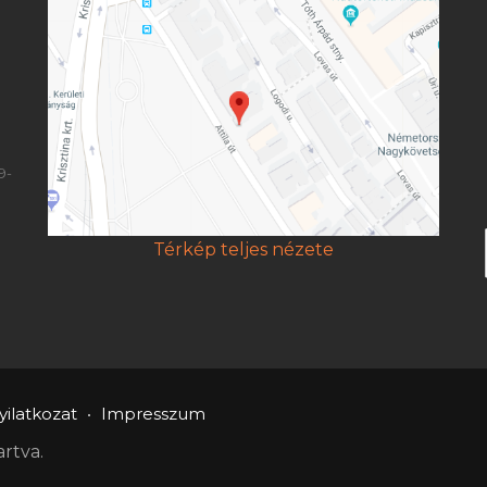
9-
Térkép teljes nézete
ilatkozat
Impresszum
rtva.