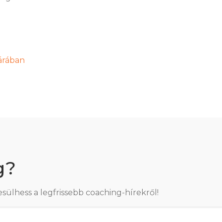
árában
g?
esülhess a legfrissebb coaching-hírekről!