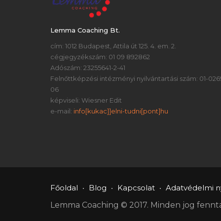
Lemma Coaching Bt.
cím: 1012 Budapest, Attila út 125. 4. em. 2.
cégjegyzékszám: 01 09 892862
Adószám: 23255641-2-41
Felnőttképzési intézményi nyilvántartási szám: 01-026
06
képviseli: Wiesner Edit
e-mail:
info[kukac]]elni-tudni[pont]hu
Főoldal
Blog
Kapcsolat
Adatvédelmi ny
Lemma Coaching © 2017. Minden jog fennta