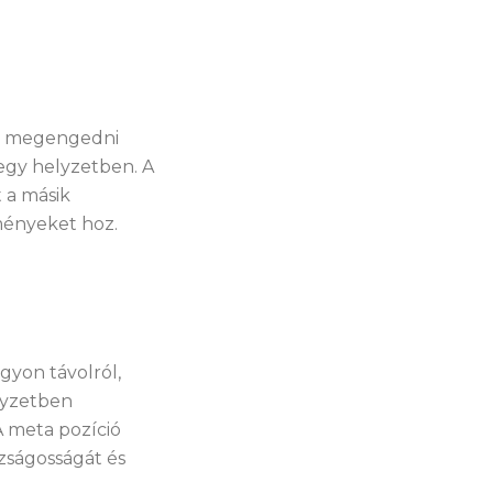
at megengedni
gy helyzetben. A
t a másik
ményeket hoz.
gyon távolról,
lyzetben
A meta pozíció
azságosságát és