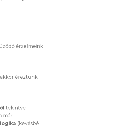
fűződő érzelmeink
 akkor éreztünk.
ől
tekintve
an már
logika
(kevésbé