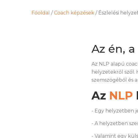
Főoldal
/
Coach képzések
/
Észlelési helyz
Az én, 
Az NLP alapú coac
helyzetekről szól.
szemszögéből és a 
Az
NLP
- Egy helyzetben j
- A helyzetben sze
- Valamint egy küls