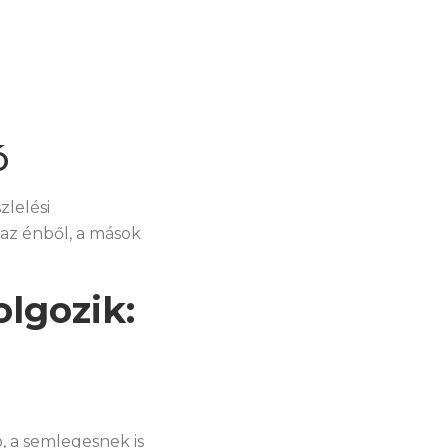
ó
szlelési
 az énből, a mások
lgozik:
ó, a semlegesnek is