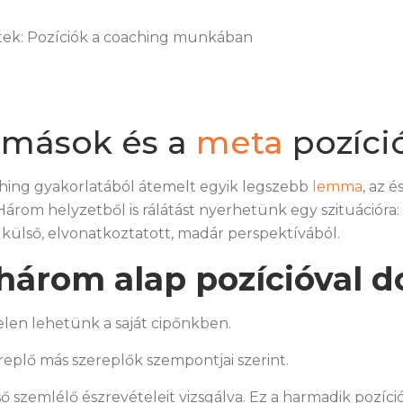
etek: Pozíciók a coaching munkában
a mások és a
meta
pozíci
hing gyakorlatából átemelt egyik legszebb
lemma
, az é
 Három helyzetből is rálátást nyerhetünk egy szituációra:
külső, elvonatkoztatott, madár perspektívából.
három alap pozícióval do
elen lehetünk a saját cipőnkben.
replő más szereplők szempontjai szerint.
ő szemlélő észrevételeit vizsgálva. Ez a harmadik pozíci