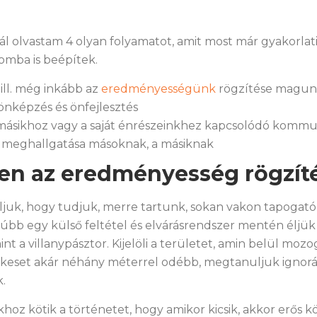
 olvastam 4 olyan folyamatot, amit most már gyakorlat
omba is beépítek.
ll. még inkább az
eredményességünk
rögzítése magu
önképzés és önfejlesztés
másikhoz vagy a saját énrészeinkhez kapcsolódó kommun
 meghallgatása másoknak, a másiknak
sen az eredményesség rögzít
juk, hogy tudjuk, merre tartunk, sokan vakon tapogató
bb egy külső feltétel és elvárásrendszer mentén éljük 
t a villanypásztor. Kijelöli a területet, amin belül moz
keset akár néhány méterrel odébb, megtanuljuk ignoráln
.
khoz kötik a történetet, hogy amikor kicsik, akkor erős kö