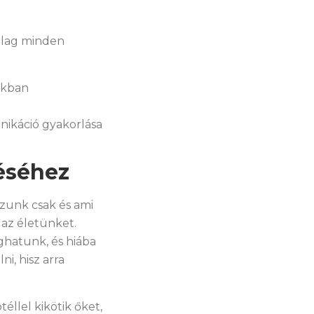
ilag minden
nkban
ikáció gyakorlása
éséhez
zunk csak és ami
az életünket.
oghatunk, és hiába
i, hisz arra
téllel kikötik őket,