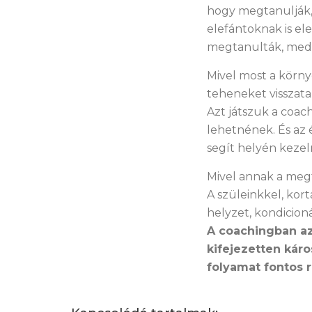
hogy megtanulják,
elefántoknak is el
megtanulták, med
Mivel most a körny
teheneket visszata
Azt játszuk a coac
lehetnének. És az 
segít helyén kezel
Mivel annak a megt
A szüleinkkel, kort
helyzet, kondicio
A coachingban az
kifejezetten kár
folyamat fontos r