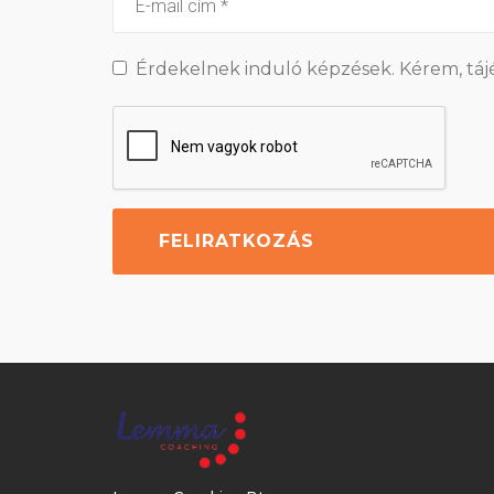
Érdekelnek induló képzések. Kérem, táj