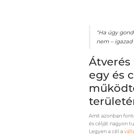
"Ha úgy gondo
nem – igazad l
Átverés 
egy és 
működte
terület
Amit azonban font
és célját nagyon t
Legyen a cél a
váll