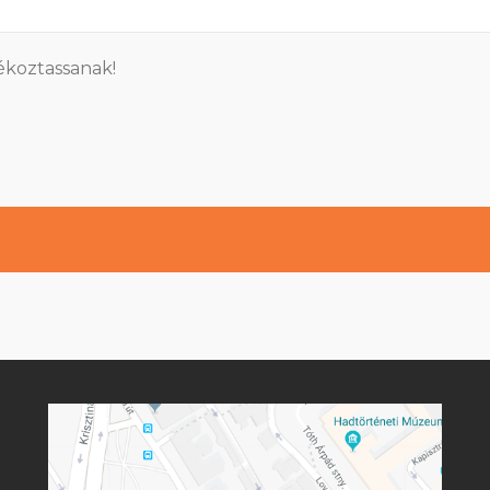
ékoztassanak!