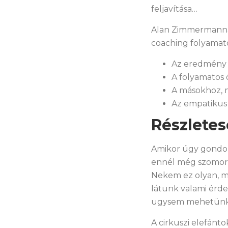
feljavítása…
Alan Zimmermannál
coaching folyamat
Az eredmény i
A folyamatos 
A másokhoz, 
Az empatikus
Részlete
Amikor úgy gondol
ennél még szomorú
Nekem ez olyan, min
látunk valami érde
ugysem mehetünk
A cirkuszi elefánto