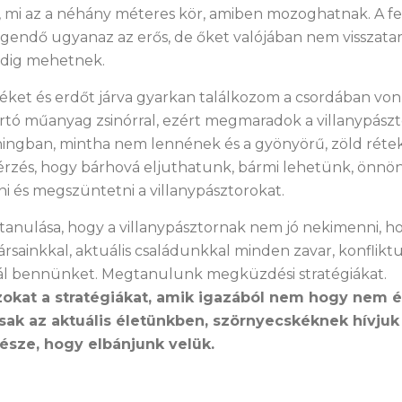
 mi az a néhány méteres kör, amiben mozoghatnak. A fe
egendő ugyanaz az erős, de őket valójában nem visszatar
dig mehetnek.
éket és erdőt járva gyarkan találkozom a csordában vo
rtó műanyag zsinórral, ezért megmaradok a villanypászt
hingban, mintha nem lennének és a gyönyörű, zöld réte
érzés, hogy bárhová eljuthatunk, bármi lehetünk, önnön
ni és megszüntetni a villanypásztorokat.
anulása, hogy a villanypásztornak nem jó nekimenni, h
ársainkkal, aktuális családunkkal minden zavar, konflikt
nál bennünket. Megtanulunk megküzdési stratégiákat.
okat a stratégiákat, amik igazából nem hogy nem é
osak az aktuális életünkben, szörnyecskéknek hívjuk
észe, hogy elbánjunk velük.