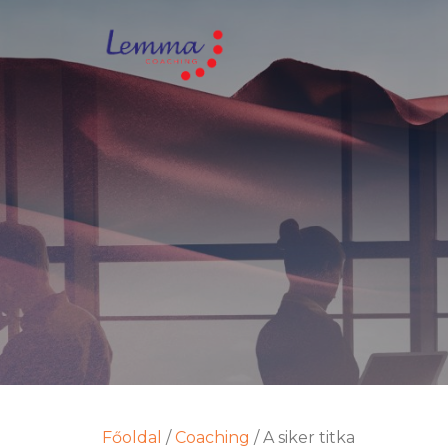
Főoldal
/
Coaching
/
A siker titka