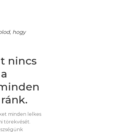
olod, hogy
t nincs
ha
 minden
 ránk.
ket minden lelkes
i törekvését.
gészségünk