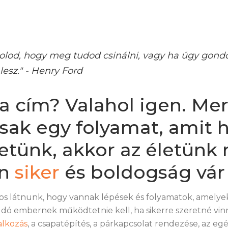
lod, hogy meg tudod csinálni, vagy ha úgy gond
esz." - Henry Ford
a cím? Valahol igen. Mer
csak egy folyamat, amit 
tünk, akkor az életünk
én
siker
és boldogság vár
os látnunk, hogy vannak lépések és folyamatok, amelye
udó embernek működtetnie kell, ha sikerre szeretné vinn
alkozás
, a csapatépítés, a párkapcsolat rendezése, az e