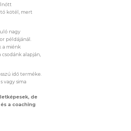
lnőtt
tó kötél, mert
nuló nagy
or példájánál.
k a miénk
 csodánk alapján,
osszú idő terméke.
us vagy sima
letképesek, de
 és a coaching