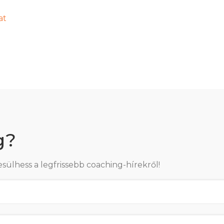
at
g?
esülhess a legfrissebb coaching-hírekről!