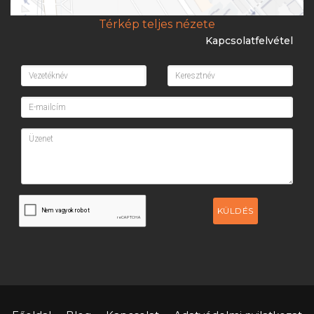
Térkép teljes nézete
Kapcsolatfelvétel
KÜLDÉS