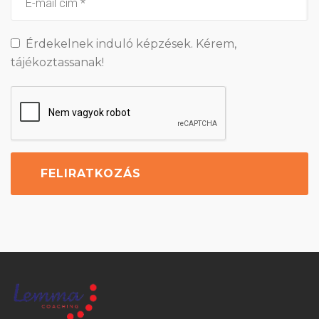
Érdekelnek induló képzések. Kérem,
tájékoztassanak!