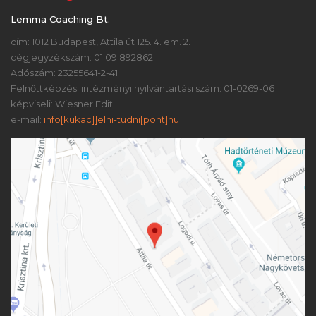
Lemma Coaching Bt.
cím: 1012 Budapest, Attila út 125. 4. em. 2.
cégjegyzékszám: 01 09 892862
Adószám: 23255641-2-41
Felnőttképzési intézményi nyilvántartási szám: 01-0269-06
képviseli: Wiesner Edit
e-mail:
info[kukac]]elni-tudni[pont]hu