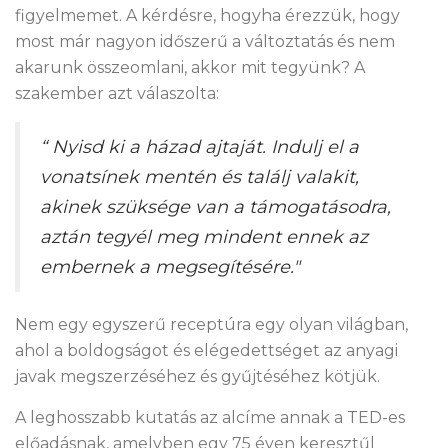
figyelmemet. A kérdésre, hogyha érezzük, hogy
most már nagyon időszerű a változtatás és nem
akarunk összeomlani, akkor mit tegyünk? A
szakember azt válaszolta:
“ Nyisd ki a házad ajtaját. Indulj el a
vonatsínek mentén és találj valakit,
akinek szüksége van a támogatásodra,
aztán tegyél meg mindent ennek az
embernek a megsegítésére."
Nem egy egyszerű receptúra egy olyan világban,
ahol a boldogságot és elégedettséget az anyagi
javak megszerzéséhez és gyűjtéséhez kötjük.
A leghosszabb kutatás az alcíme annak a TED-es
előadásnak, amelyben egy 75 éven keresztűl