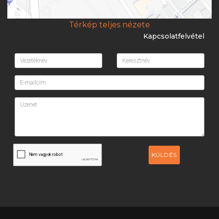
Térkép teljes nézete
Kapcsolatfelvétel
KÜLDÉS