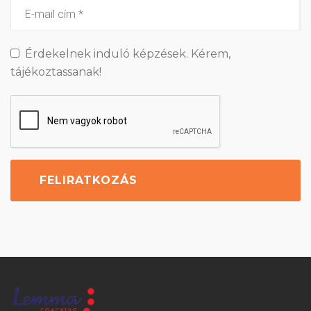
Érdekelnek induló képzések. Kérem,
tájékoztassanak!