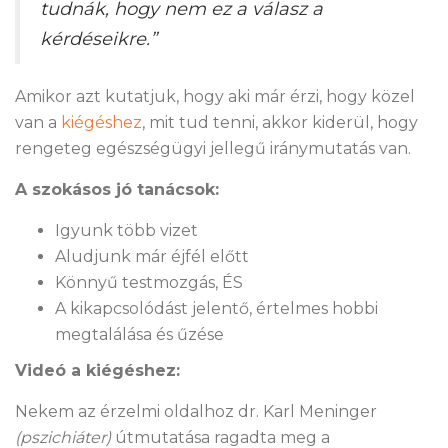
tudnák, hogy nem ez a válasz a
kérdéseikre.”
Amikor azt kutatjuk, hogy aki már érzi, hogy közel
van a
kiégéshez
, mit tud tenni, akkor kiderül, hogy
rengeteg egészségügyi jellegű iránymutatás van.
A szokásos jó tanácsok:
Igyunk több vizet
Aludjunk már éjfél előtt
Könnyű testmozgás, ÉS
A kikapcsolódást jelentő, értelmes hobbi
megtalálása és űzése
Videó a kiégéshez:
Nekem az érzelmi oldalhoz dr. Karl Meninger
(pszichiáter)
útmutatása ragadta meg a