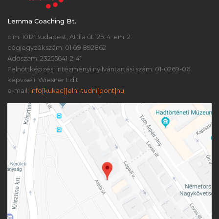
Lemma Coaching Bt.
cím: 1012 Budapest, Attila út 125. 4. em. 2.
cégjegyzékszám: 01 09 892862
Adószám: 23255641-2-41
Felnőttképzési intézményi nyilvántartási szám: 01-0269-06
képviseli: Wiesner Edit
e-mail:
info[kukac]]elni-tudni[pont]hu