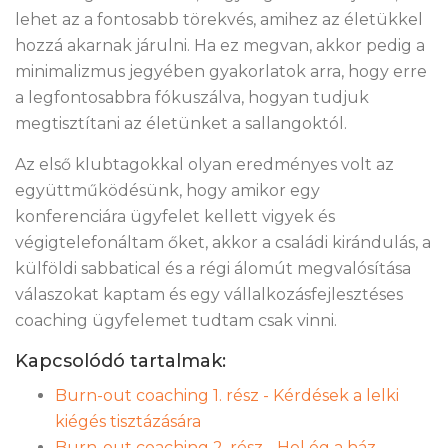
lehet az a fontosabb törekvés, amihez az életükkel
hozzá akarnak járulni. Ha ez megvan, akkor pedig a
minimalizmus jegyében gyakorlatok arra, hogy erre
a legfontosabbra fókuszálva, hogyan tudjuk
megtisztítani az életünket a sallangoktól.
Az első klubtagokkal olyan eredményes volt az
együttműködésünk, hogy amikor egy
konferenciára ügyfelet kellett vigyek és
végigtelefonáltam őket, akkor a családi kirándulás, a
külföldi sabbatical és a régi álomút megvalósítása
válaszokat kaptam és egy vállalkozásfejlesztéses
coaching ügyfelemet tudtam csak vinni.
Kapcsolódó tartalmak:
Burn-out coaching 1. rész - Kérdések a lelki
kiégés tisztázására
Burn-out coaching 2. rész - Hol ég a ház,