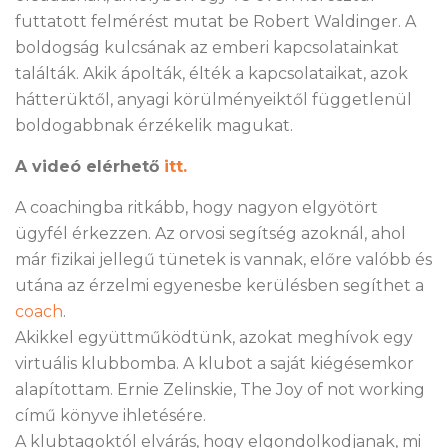
futtatott felmérést mutat be Robert Waldinger. A
boldogság kulcsának az emberi kapcsolatainkat
találták. Akik ápolták, élték a kapcsolataikat, azok
hátterüktől, anyagi körülményeiktől függetlenül
boldogabbnak érzékelik magukat.
A videó elérhető
itt.
A coachingba ritkább, hogy nagyon elgyötört
ügyfél érkezzen. Az orvosi segítség azoknál, ahol
már fizikai jellegű tünetek is vannak, előre valóbb és
utána az érzelmi egyenesbe kerülésben segíthet a
coach
.
Akikkel együttműködtünk, azokat meghívok egy
virtuális klubbomba. A klubot a saját kiégésemkor
alapítottam. Ernie Zelinskie, The Joy of not working
című könyve ihletésére.
A klubtagoktól elvárás, hogy elgondolkodjanak, mi