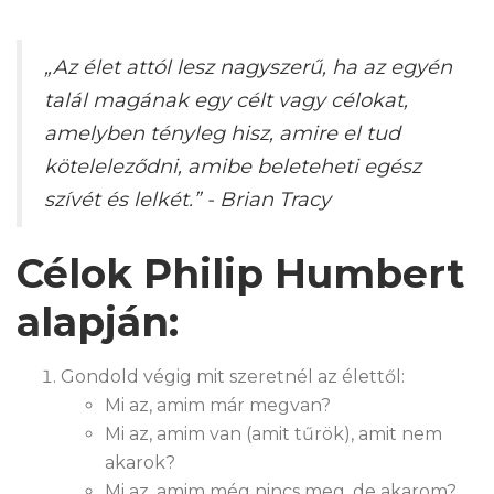
„Az élet attól lesz nagyszerű, ha az egyén
talál magának egy célt vagy célokat,
amelyben tényleg hisz, amire el tud
köteleleződni, amibe beleteheti egész
szívét és lelkét.” - Brian Tracy
Célok Philip Humbert
alapján:
Gondold végig mit szeretnél az élettől:
Mi az, amim már megvan?
Mi az, amim van (amit tűrök), amit nem
akarok?
Mi az, amim még nincs meg, de akarom?