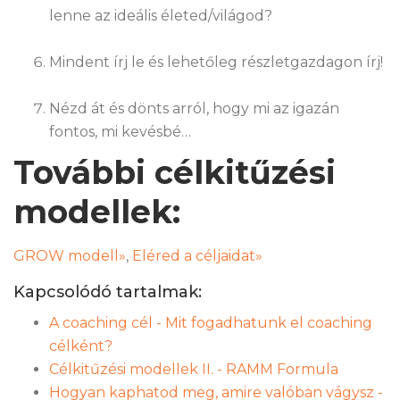
lenne az ideális életed/világod?
Mindent írj le és lehetőleg részletgazdagon írj!
Nézd át és dönts arról, hogy mi az igazán
fontos, mi kevésbé…
További célkitűzési
modellek:
GROW modell»
,
Eléred a céljaidat»
Kapcsolódó tartalmak:
A coaching cél - Mit fogadhatunk el coaching
célként?
Célkitűzési modellek II. - RAMM Formula
Hogyan kaphatod meg, amire valóban vágysz -