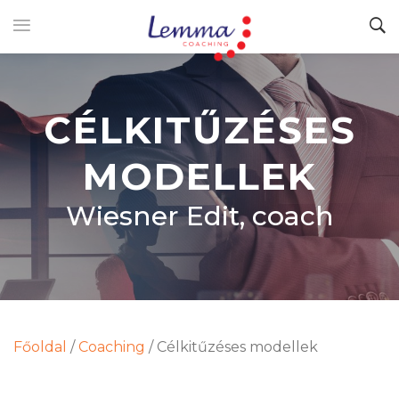
CÉLKITŰZÉSES
MODELLEK
Wiesner Edit, coach
Főoldal
/
Coaching
/
Célkitűzéses modellek