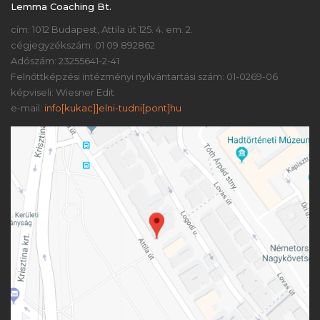
Lemma Coaching Bt.
cím: 1012 Budapest, Attila út 125. 4. em. 2.
cégjegyzékszám: 01 09 892862
Adószám: 23255641-2-41
Felnőttképzési intézményi nyilvántartási szám: 01-0269-06
képviseli: Wiesner Edit
e-mail:
info[kukac]]elni-tudni[pont]hu