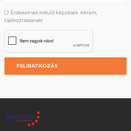
Érdekelnek induló képzések. Kérem,
tájékoztassanak!