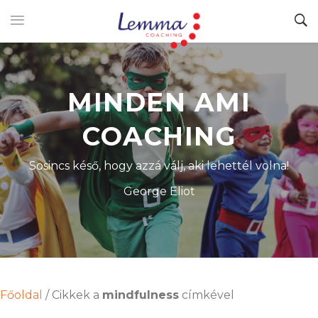
MINDEN AMI
COACHING
Sosincs késő, hogy azzá válj, aki lehettél volna!
George Eliot
Főoldal
/
Cikkek a
mindfulness
címkével