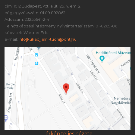
cím: 1012 Budapest, Attila út 125. 4. em. 2.
cégjegyzékszám: 01 09 892862
Adószám: 23255641-2-41
Felnőttképzési intézményi nyilvántartási szám: 01-0269-06
képviseli: Wiesner Edit
e-mail:
info[kukac]]elni-tudni[pont]hu
Térkép teljes nézete