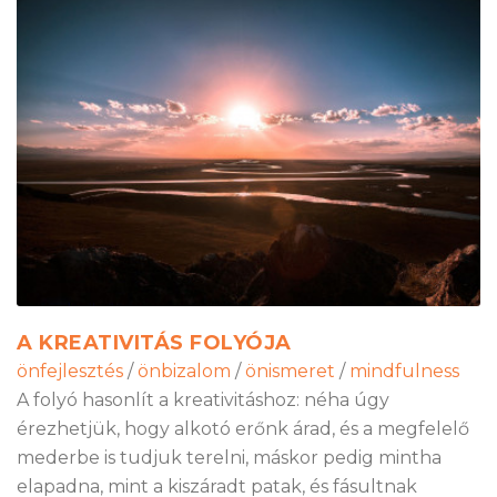
A KREATIVITÁS FOLYÓJA
önfejlesztés
/
önbizalom
/
önismeret
/
mindfulness
A folyó hasonlít a kreativitáshoz: néha úgy
érezhetjük, hogy alkotó erőnk árad, és a megfelelő
mederbe is tudjuk terelni, máskor pedig mintha
elapadna, mint a kiszáradt patak, és fásultnak