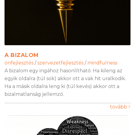
A BIZALOM
önfejlesztés
/
szervezetfejlesztés
/
mindfulness
A bizalom egy ingához hasonlítható: Ha kileng az
egyik oldalra (túl sok) akkor ott a vak hit uralkodik.
Ha a másik oldalra leng ki (túl kevés) akkor ott a
bizalmatlanság jellemző.
tovább