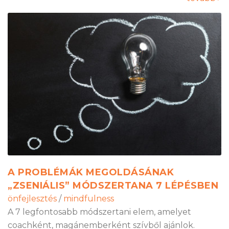
A PROBLÉMÁK MEGOLDÁSÁNAK
„ZSENIÁLIS” MÓDSZERTANA 7 LÉPÉSBEN
önfejlesztés
/
mindfulness
A 7 legfontosabb módszertani elem, amelyet
coachként, magánemberként szívből ajánlok.