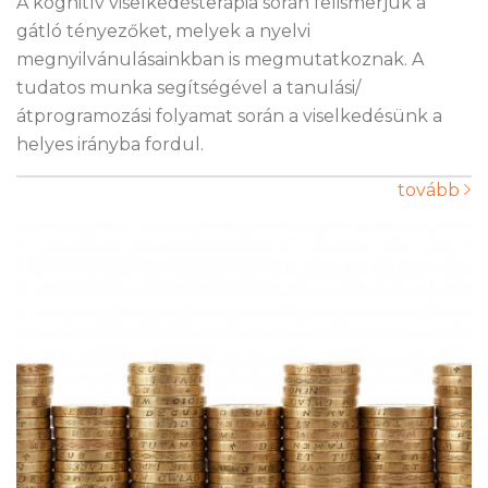
A kognitív viselkedésterápia során felismerjük a
gátló tényezőket, melyek a nyelvi
megnyilvánulásainkban is megmutatkoznak. A
tudatos munka segítségével a tanulási/
átprogramozási folyamat során a viselkedésünk a
helyes irányba fordul.
tovább