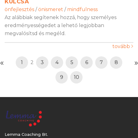
KULCSA
önfejlesztés
/
önismeret
/
mindfulness
Az alábbiak segítenek hozzá, hogy személyes
eredményességedet a lehető legjobban
megvalósítsd és megéld.
tovább
«
»
1
2
3
4
5
6
7
8
9
10
Lemma Coaching Bt.