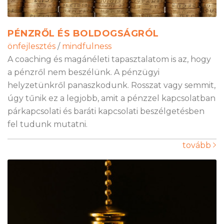
PÉNZRŐL ÉS BOLDOGSÁGRÓL
önfejlesztés
/
mindfulness
A coaching és magánéleti tapasztalatom is az, hogy
a pénzről nem beszélünk. A pénzügyi
helyzetünkről panaszkodunk. Rosszat vagy semmit,
úgy tűnik ez a legjobb, amit a pénzzel kapcsolatban
párkapcsolati és baráti kapcsolati beszélgetésben
fel tudunk mutatni.
tovább