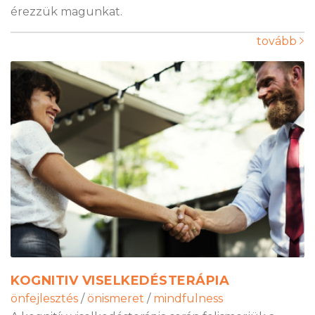
érezzük magunkat.
tovább
KOGNITIV VISELKEDÉSTERÁPIA
önfejlesztés
/
önismeret
/
mindfulness