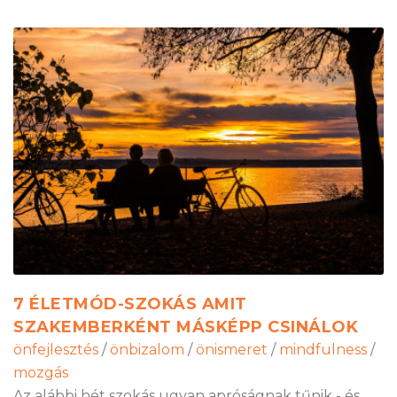
7 ÉLETMÓD-SZOKÁS AMIT
SZAKEMBERKÉNT MÁSKÉPP CSINÁLOK
önfejlesztés
/
önbizalom
/
önismeret
/
mindfulness
/
mozgás
Az alábbi hét szokás ugyan apróságnak tűnik - és