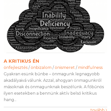
A KRITIKUS ÉN
önfejlesztés
/
önbizalom
/
önismeret
/
mindfulness
Gyakran esünk bűnbe – önmagunk legnagyobb
akadályaivá válunk. Azzal, ahogyan önmagunkról
másoknak és önmagunknak beszélünk. A főbűnös
ilyen esetekben a bennünk aktív belső kritikus
hang...
tovább