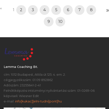
«
»
1
2
3
4
5
6
7
8
9
10
Lemma Coaching Bt.
cím: 1012 Budapest, Attila út 125. 4. em. 2.
cégjegyzékszám: 01 09 892862
Adószám: 23255641-2-41
Felnőttképzési intézményi nyilvántartási szám: 01-0269-06
képviseli: Wiesner Edit
e-mail:
info[kukac]]elni-tudni[pont]hu