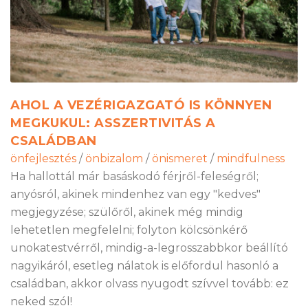
AHOL A VEZÉRIGAZGATÓ IS KÖNNYEN
MEGKUKUL: ASSZERTIVITÁS A
CSALÁDBAN
önfejlesztés
/
önbizalom
/
önismeret
/
mindfulness
Ha hallottál már basáskodó férjről-feleségről;
anyósról, akinek mindenhez van egy "kedves"
megjegyzése; szülőről, akinek még mindig
lehetetlen megfelelni; folyton kölcsönkérő
unokatestvérről, mindig-a-legrosszabbkor beállító
nagyikáról, esetleg nálatok is előfordul hasonló a
családban, akkor olvass nyugodt szívvel tovább: ez
neked szól!