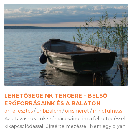
LEHETŐSÉGEINK TENGERE - BELSŐ
ERŐFORRÁSAINK ÉS A BALATON
önfejlesztés
/
önbizalom
/
önismeret
/
mindfulness
Az utazás sokunk számára szinonim a feltöltődéssel,
kikapcsolódással, újraértelmezéssel. Nem egy olyan