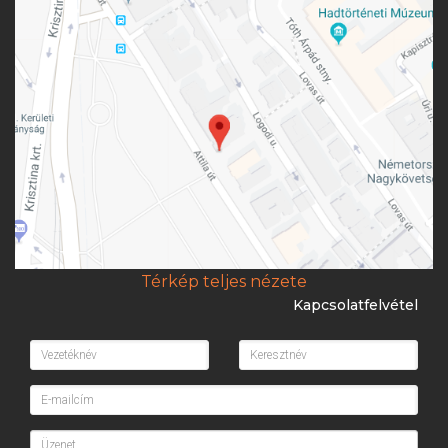
Térkép teljes nézete
Kapcsolatfelvétel