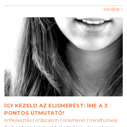
tovább
ÍGY KEZELD AZ ELISMERÉST: ÍME A 3
PONTOS ÚTMUTATÓ!
önfejlesztés
/
önbizalom
/
önismeret
/
mindfulness