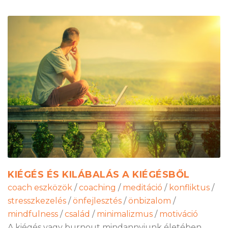
KIÉGÉS ÉS KILÁBALÁS A KIÉGÉSBŐL
coach eszközök
/
coaching
/
meditáció
/
konfliktus
/
stresszkezelés
/
önfejlesztés
/
önbizalom
/
mindfulness
/
család
/
minimalizmus
/
motiváció
A kiégés vagy burnout mindannyiunk életében