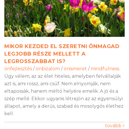
MIKOR KEZDED EL SZERETNI ÖNMAGAD
LEGJOBB RÉSZE MELLETT A
LEGROSSZABBAT IS?
önfejlesztés
/
önbizalom
/
önismeret
/
mindfulness
Úgy vélem, az az élet hiteles, amelyben felvállalják
azt is, ami rossz, ami csúf. Nem elnyomják, nem
eltapossák, hanem méltó helyére emelik. A jó és a
szép mellé. Ekkor ugyanis létrejön az az egyensúlyi
állapot, amely a derűs, szabad és mosolygós élethez
kell.
tovább