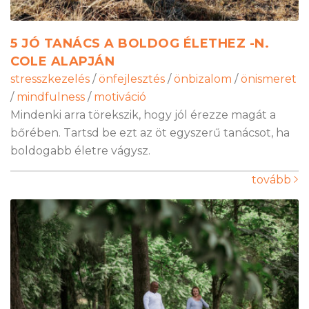
5 JÓ TANÁCS A BOLDOG ÉLETHEZ -N.
COLE ALAPJÁN
stresszkezelés
/
önfejlesztés
/
önbizalom
/
önismeret
/
mindfulness
/
motiváció
Mindenki arra törekszik, hogy jól érezze magát a
bőrében. Tartsd be ezt az öt egyszerű tanácsot, ha
boldogabb életre vágysz.
tovább