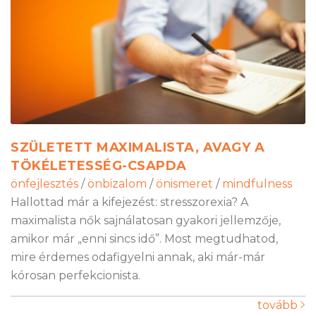
SZÜLETETT MAXIMALISTA, AVAGY A
TÖKÉLETESSÉG-CSAPDA
önfejlesztés
/
önbizalom
/
önismeret
/
mindfulness
Hallottad már a kifejezést: stresszorexia? A
maximalista nők sajnálatosan gyakori jellemzője,
amikor már „enni sincs idő”. Most megtudhatod,
mire érdemes odafigyelni annak, aki már-már
kórosan perfekcionista.
tovább