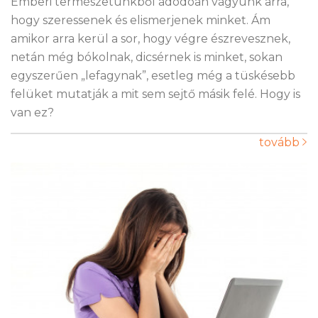
Emberi természetünkből adódóan vágyunk arra,
hogy szeressenek és elismerjenek minket. Ám
amikor arra kerül a sor, hogy végre észrevesznek,
netán még bókolnak, dicsérnek is minket, sokan
egyszerűen „lefagynak”, esetleg még a tüskésebb
felüket mutatják a mit sem sejtő másik felé. Hogy is
van ez?
tovább