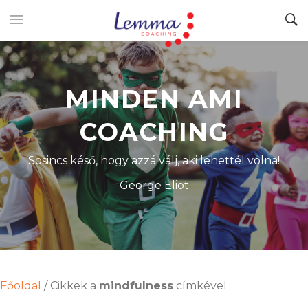
MINDEN AMI
COACHING
Sosincs késő, hogy azzá válj, aki lehettél volna!
George Eliot
Főoldal
/
Cikkek a
mindfulness
címkével