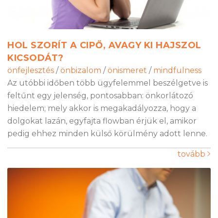
HOL SZORÍT A CIPŐ, AVAGY KI HAJSZOL
KICSODÁT?
önfejlesztés
/
önbizalom
/
önismeret
/
mindfulness
Az utóbbi időben több ügyfelemmel beszélgetve is
feltűnt egy jelenség, pontosabban: önkorlátozó
hiedelem; mely akkor is megakadályozza, hogy a
dolgokat lazán, egyfajta flowban érjük el, amikor
pedig ehhez minden külső körülmény adott lenne.
tovább