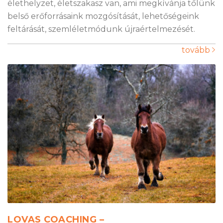
élethelyzet, életszakasz van, ami megkívánja tőlünk
belső erőforrásaink mozgósítását, lehetőségeink
feltárását, szemléletmódunk újraértelmezését.
tovább
LOVAS COACHING –