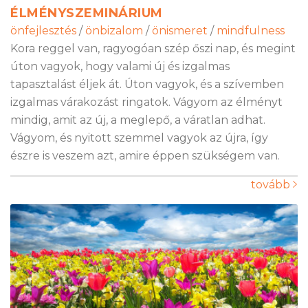
ÉLMÉNYSZEMINÁRIUM
önfejlesztés
/
önbizalom
/
önismeret
/
mindfulness
Kora reggel van, ragyogóan szép őszi nap, és megint
úton vagyok, hogy valami új és izgalmas
tapasztalást éljek át. Úton vagyok, és a szívemben
izgalmas várakozást ringatok. Vágyom az élményt
mindig, amit az új, a meglepő, a váratlan adhat.
Vágyom, és nyitott szemmel vagyok az újra, így
észre is veszem azt, amire éppen szükségem van.
tovább