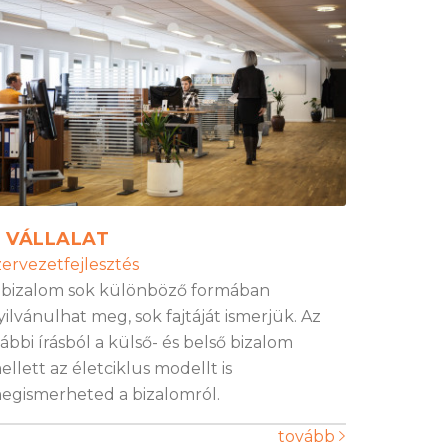
 VÁLLALAT
zervezetfejlesztés
 bizalom sok különböző formában
yilvánulhat meg, sok fajtáját ismerjük. Az
lábbi írásból a külső- és belső bizalom
ellett az életciklus modellt is
egismerheted a bizalomról.
tovább