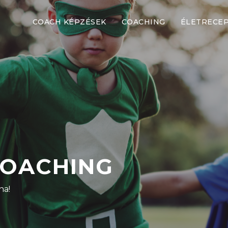
COACH KÉPZÉSEK
COACHING
ÉLETRECE
COACHING
na!