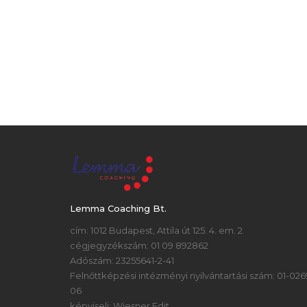
Lemma Coaching Bt.
cím: 1012 Budapest, Attila út 125. 4. em. 2.
cégjegyzékszám: 01 09 892862
Adószám: 23255641-2-41
Felnőttképzési intézményi nyilvántartási szám: 01-026
06
képviseli: Wiesner Edit