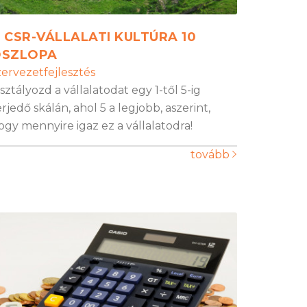
 CSR-VÁLLALATI KULTÚRA 10
SZLOPA
zervezetfejlesztés
sztályozd a vállalatodat egy 1-től 5-ig
erjedő skálán, ahol 5 a legjobb, aszerint,
ogy mennyire igaz ez a vállalatodra!
tovább