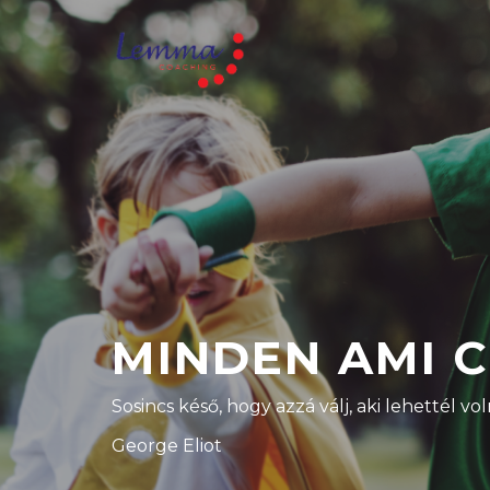
MINDEN AMI 
Sosincs késő, hogy azzá válj, aki lehettél vol
George Eliot