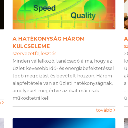
A HATÉKONYSÁG HÁROM
A
KULCSELEME
s
szervezetfejlesztés
2
Minden vállalkozó, tanácsadó álma, hogy az
k
üzlet kevesebb idő- és energiabefektetéssel
ü
több megbízást és bevételt hozzon. Három
a
alapfeltétele van az üzleti hatékonyságnak,
a
amelyeket megértve azokat már csak
–
működtetni kell.
ü
b
tovább