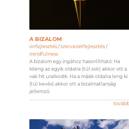
A BIZALOM
önfejlesztés
/
szervezetfejlesztés
/
mindfulness
A bizalom egy ingához hasonlítható: Ha
kileng az egyik oldalra (túl sok) akkor ott a
vak hit uralkodik. Ha a másik oldalra leng ki
(túl kevés) akkor ott a bizalmatlanság
jellemző.
továb