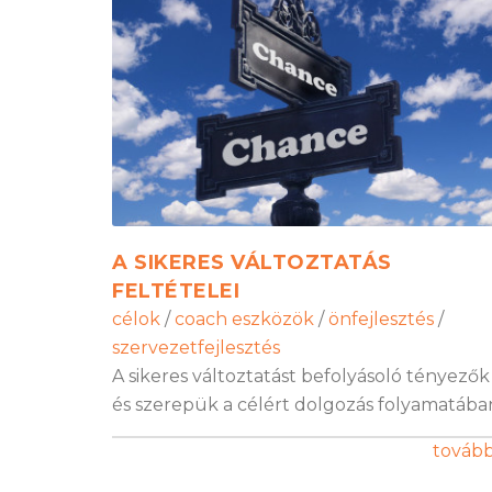
A SIKERES VÁLTOZTATÁS
FELTÉTELEI
célok
/
coach eszközök
/
önfejlesztés
/
szervezetfejlesztés
A sikeres változtatást befolyásoló tényezők
és szerepük a célért dolgozás folyamatába
továb