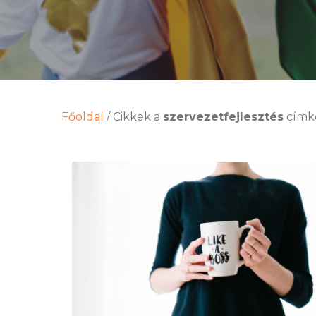
Főoldal
/
Cikkek a
szervezetfejlesztés
címk