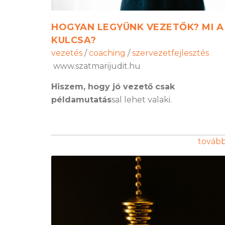
HOGYAN LEGYÜNK VEZETŐK? MI A
KULCSA?
vezetés
/
coaching
/
szervezetfejlesztés
www.szatmarijudit.hu
Hiszem, hogy jó vezető csak
példamutatás
sal lehet valaki.
továb