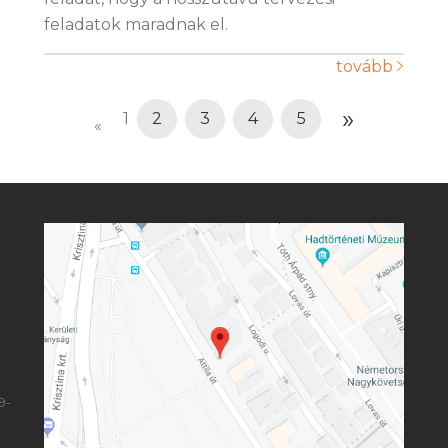
feladatok maradnak el.
tovább
»
1
2
3
4
5
«
9-