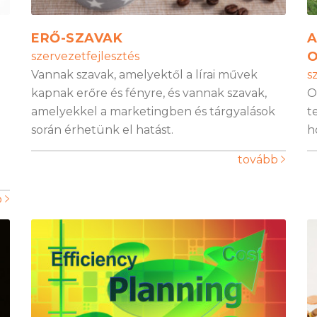
ERŐ-SZAVAK
A
O
szervezetfejlesztés
Vannak szavak, amelyektől a lírai művek
s
kapnak erőre és fényre, és vannak szavak,
O
amelyekkel a marketingben és tárgyalások
t
során érhetünk el hatást.
h
tovább
b