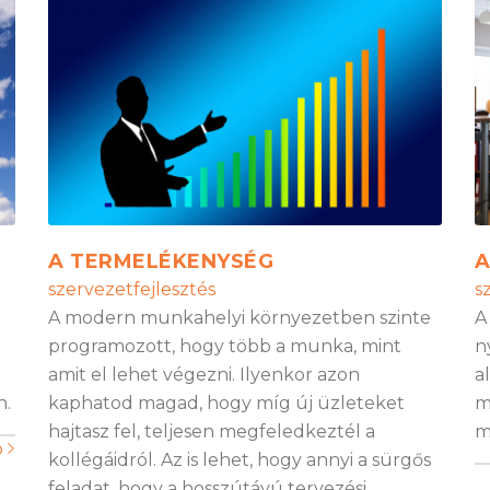
A TERMELÉKENYSÉG
A
szervezetfejlesztés
s
A modern munkahelyi környezetben szinte
A
programozott, hogy több a munka, mint
n
amit el lehet végezni. Ilyenkor azon
a
n.
kaphatod magad, hogy míg új üzleteket
m
hajtasz fel, teljesen megfeledkeztél a
m
b
kollégáidról. Az is lehet, hogy annyi a sürgős
feladat, hogy a hosszútávú tervezési