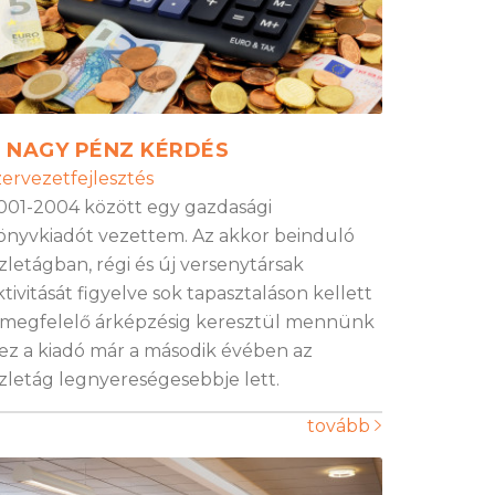
 NAGY PÉNZ KÉRDÉS
zervezetfejlesztés
001-2004 között egy gazdasági
önyvkiadót vezettem. Az akkor beinduló
zletágban, régi és új versenytársak
ktivitását figyelve sok tapasztaláson kellett
 megfelelő árképzésig keresztül mennünk
 ez a kiadó már a második évében az
zletág legnyereségesebbje lett.
tovább