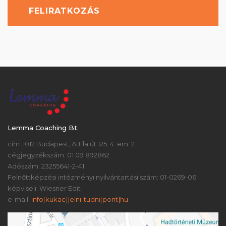
Lemma Coaching Bt.
cím: 1012 Budapest, Attila út 125. 4. em. 2.
cégjegyzékszám: 01 09 892862
Adószám: 23255641-2-41
Felnőttképzési intézményi nyilvántartási szám: 01-0269-06
képviseli: Wiesner Edit
e-mail:
info[kukac]]elni-tudni[pont]hu