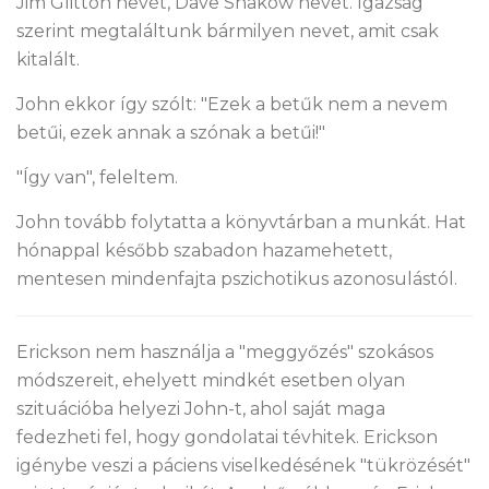
Jim Glitton nevét, Dave Shakow nevét. Igazság
szerint megtaláltunk bármilyen nevet, amit csak
kitalált.
John ekkor így szólt: "Ezek a betűk nem a nevem
betűi, ezek annak a szónak a betűi!"
"Így van", feleltem.
John tovább folytatta a könyvtárban a munkát. Hat
hónappal később szabadon hazamehetett,
mentesen mindenfajta pszichotikus azonosulástól.
Erickson nem használja a "meggyőzés" szokásos
módszereit, ehelyett mindkét esetben olyan
szituációba helyezi John-t, ahol saját maga
fedezheti fel, hogy gondolatai tévhitek. Erickson
igénybe veszi a páciens viselkedésének "tükrözését"