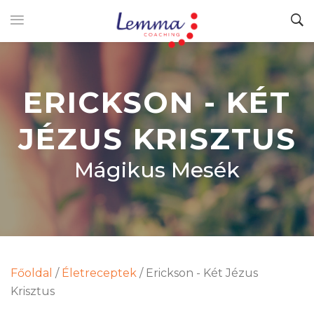
ERICKSON - KÉT
JÉZUS KRISZTUS
Mágikus Mesék
Főoldal
/
Életreceptek
/
Erickson - Két Jézus
Krisztus