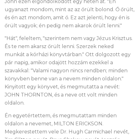
John ezen elgondolkodott egy héten át. "Én
ugyanazt mondom, mint az az őrült bolond. Ő őrült,
és én azt mondom, amit ő. Ez azt jelenti, hogy én is
őrült vagyok; én pedig nem akarok őrült lenni."
"Hát", feleltem, "szerintem nem vagy Jézus Krisztus.
És te nem akarsz őrült lenni. Szerzek neked
munkát a kórházi könyvtárban." Ott dolgozott egy
pár napig, amikor odajött hozzám ezekkel a
szavakkal: "Valami nagyon nincs rendben; minden
könyvben benne van a nevem minden oldalon."
Kinyitott egy könyvet, és megmutatta a nevét:
JOHN THORNTON, és a neve ott volt minden
oldalon.
Én egyetértettem, és megmutattam minden
oldalon a nevemet, MILTON ERICKSON.
Megkerestettem vele Dr. Hugh Carmichael nevét,