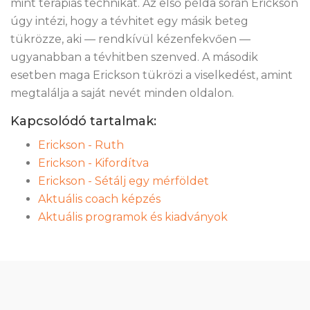
mint terápiás technikát. Az első példa során Erickson
úgy intézi, hogy a tévhitet egy másik beteg
tükrözze, aki — rendkívül kézenfekvően —
ugyanabban a tévhitben szenved. A második
esetben maga Erickson tükrözi a viselkedést, amint
megtalálja a saját nevét minden oldalon.
Kapcsolódó tartalmak:
Erickson - Ruth
Erickson - Kifordítva
Erickson - Sétálj egy mérföldet
Aktuális coach képzés
Aktuális programok és kiadványok