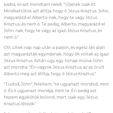
padra, és azt mondtam nekik: "Üljetek csak itt.
Mindkettőtök azt állítja, hogy ő Jézus Krisztus. John,
magyarázd el Alberto-nak, hogy te vagy Jézus
Krisztus, és nem ő. Te pedig, Alberto, magyarázd el
John-nak, hogy te vagy az igazi Jézus Krisztus, és
nem ő."
Ott ültek nap nap után a padon, és egész idő alatt
azt magyarázták egymásnak, hogy ők voltak az igazi
Jézus Krisztus. Aztán úgy egy hónap múlva John
azt mondta: "Én vagyok Jézus Krisztus, az az őrült
Alberto meg azt állítja, hogy ő Jézus Krisztus."
"Tudod, John", feleltem, "te ugyanazt mondod, mint
ő. És ő ugyanazt mondja, mint te. Én pedig azt
hiszem egyikőtök bolond, mert csak egy Jézus
Krisztus létezik."