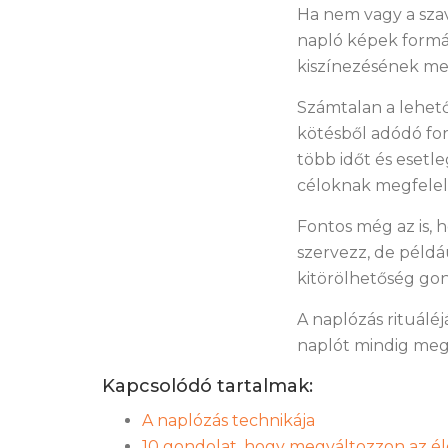
Ha nem vagy a szav
napló képek formáj
kiszínezésének meg
Számtalan a lehető
kötésből adódó for
több időt és esetl
céloknak megfelel
Fontos még az is, 
szervezz, de példá
kitörölhetőség gon
A naplózás rituálé
naplót mindig megt
Kapcsolódó tartalmak:
A naplózás technikája
10 gondolat, hogy megváltozzon az é