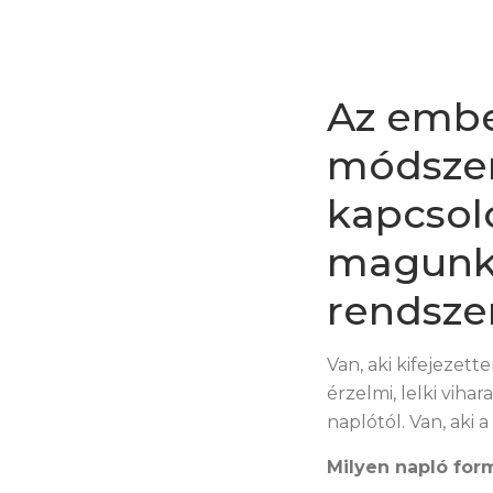
Az embe
módszer
kapcsoló
magunkb
rendsze
Van, aki kifejezett
érzelmi, lelki viha
naplótól. Van, aki a
Milyen napló fo