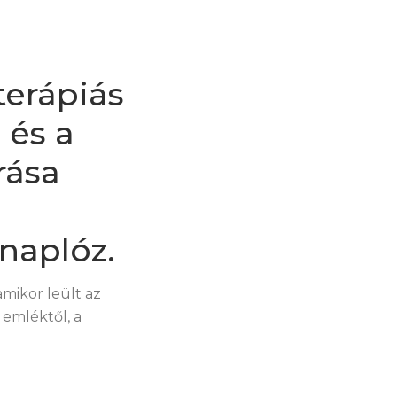
terápiás
 és a
rása
naplóz.
amikor leült az
 emléktől, a