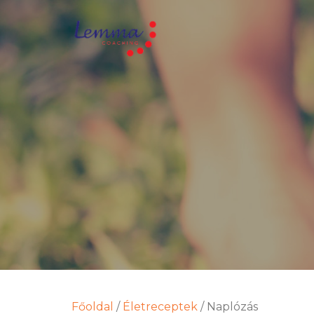
Főoldal
/
Életreceptek
/
Naplózás