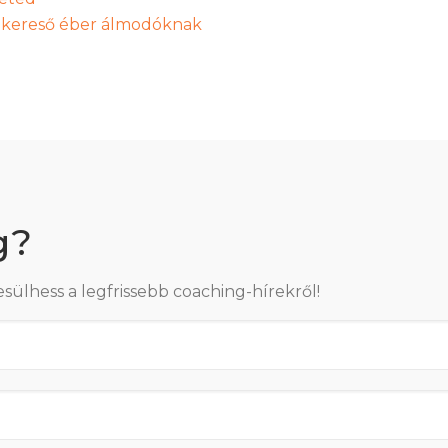
t kereső éber álmodóknak
g?
esülhess a legfrissebb coaching-hírekről!