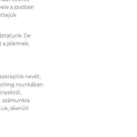
vele a jövőben
ettejük
áztatunk. De
 a jelennek.
 szereplők nevét,
oaching munkában
ényekről,
b… számunkra
k, sikerült