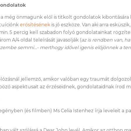
ondolatok
t a még önmagunk elől is titkolt gondolatok kibontására
ntuíciónk
erősítésének
is jó eszköze. Van aki arra esküszik
in. 5 percig kell szabadon folyó gondolatainkat rögzíte
három A/4 oldal teleírását javasolják (
az is rendben van, ha 
eszembe semmi…- merthogy idővel igenis előjönnek a t
plózásnál jellemző, amikor valóban egy traumát dolgozol 
böző aspektusait az érzéseidnek, gondolataidnak írod m
gényben (és filmben) Ms Celia Istenhez írja leveleit a pa
an vált szólássá a Dear John levél. Amikor az otthon m