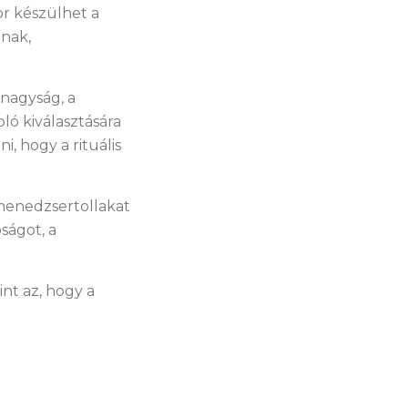
or készülhet a
ának,
nagyság, a
ló kiválasztására
, hogy a rituális
 menedzsertollakat
ságot, a
nt az, hogy a