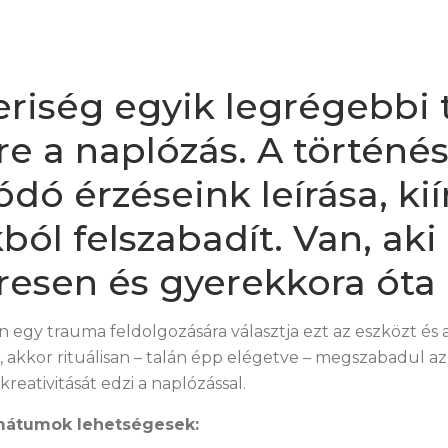
riség egyik legrégebbi 
e a naplózás. A történés
dó érzéseink leírása, kií
ól felszabadít. Van, aki
resen és gyerekkora óta 
en egy trauma feldolgozására választja ezt az eszközt és 
ra, akkor rituálisan – talán épp elégetve – megszabadul az
 kreativitását edzi a naplózással.
rmátumok lehetségesek: