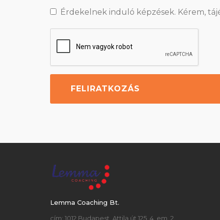
Érdekelnek induló képzések. Kérem, táj
Lemma Coaching Bt.
cím: 1012 Budapest, Attila út 125. 4. em. 2.