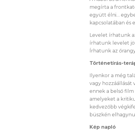
megírta a frontkat
együtt élni… egybe
kapcsolatában és e
Levelet írhatunk 
írhatunk levelet 
Írhatunk az őrang
Történetírás-terá
Ilyenkor a még talá
vagy hozzáállását
ennek a belső film
amelyeket a kritik
kedvezőbb végkife
büszkén elhagynun
Kép napló