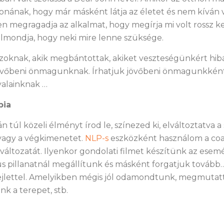
onának, hogy már másként látja az életet és nem kíván 
n megragadja az alkalmat, hogy megírja mi volt rossz k
lmondja, hogy neki mire lenne szüksége.
azoknak, akik megbántottak, akiket veszteségünkért hib
jövőbeni önmagunknak. Írhatjuk jövőbeni önmagunkként
yalainknak …
pia
n túl közeli élményt írod le, színezed ki, elváltoztatva a
 vagy a végkimenetet.
NLP-s
eszközként használom a c
 változatát. Ilyenkor gondolati filmet készítünk az esem
us pillanatnál megállítunk és másként forgatjuk továb
jlettel. Amelyikben mégis jól odamondtunk, megmutattu
k a terepet, stb.