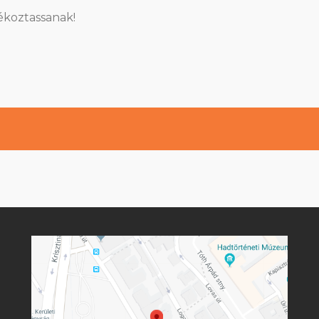
ékoztassanak!