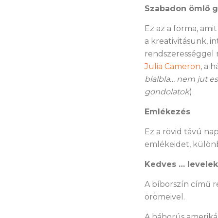
Szabadon ömlő g
Ez az a forma, ami
a kreativitásunk, i
rendszerességgel m
Julia Cameron
, a 
blalbla… nem jut 
gondolatok
)
Emlékezés
Ez a rövid távú na
emlékeidet, külön
Kedves … levelek
A bíborszín című re
örömeivel.
A háborús amerikáb