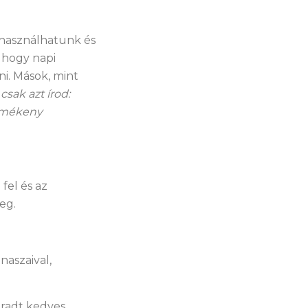
 használhatunk és
, hogy napi
ni. Mások, mint
csak azt írod:
ermékeny
fel és az
eg.
naszaival,
aradt kedves