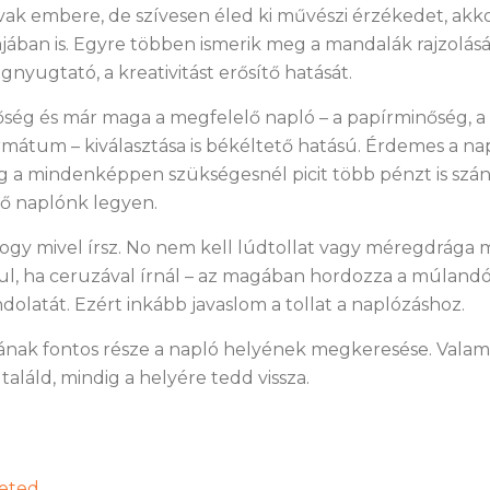
ak embere, de szívesen éled ki művészi érzékedet, akk
ában is. Egyre többen ismerik meg a mandalák rajzolás
nyugtató, a kreativitást erősítő hatását.
ség és már maga a megfelelő napló – a papírminőség, a 
mátum – kiválasztása is békéltető hatású. Érdemes a nap
eg a mindenképpen szükségesnél picit több pénzt is szánni
ő naplónk legyen.
hogy mivel írsz. No nem kell lúdtollat vagy méregdrága
ul, ha ceruzával írnál – az magában hordozza a múlandó
dolatát. Ezért inkább javaslom a tollat a naplózáshoz.
jának fontos része a napló helyének megkeresése. Valami
aláld, mindig a helyére tedd vissza.
leted