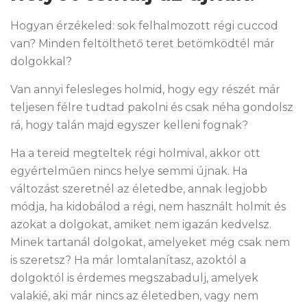
Hogyan érzékeled: sok felhalmozott régi cuccod
van? Minden feltölthető teret betömködtél már
dolgokkal?
Van annyi felesleges holmid, hogy egy részét már
teljesen félre tudtad pakolni és csak néha gondolsz
rá, hogy talán majd egyszer kelleni fognak?
Ha a tereid megteltek régi holmival, akkor ott
egyértelműen nincs helye semmi újnak. Ha
változást szeretnél az életedbe, annak legjobb
módja, ha kidobálod a régi, nem használt holmit és
azokat a dolgokat, amiket nem igazán kedvelsz.
Minek tartanál dolgokat, amelyeket még csak nem
is szeretsz? Ha már lomtalanítasz, azoktól a
dolgoktól is érdemes megszabadulj, amelyek
valakié, aki már nincs az életedben, vagy nem