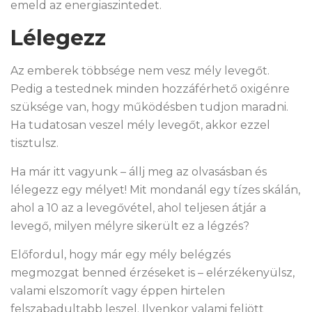
emeld az energiaszintedet.
Lélegezz
Az emberek többsége nem vesz mély levegőt.
Pedig a testednek minden hozzáférhető oxigénre
szüksége van, hogy működésben tudjon maradni.
Ha tudatosan veszel mély levegőt, akkor ezzel
tisztulsz.
Ha már itt vagyunk – állj meg az olvasásban és
lélegezz egy mélyet! Mit mondanál egy tízes skálán,
ahol a 10 az a levegővétel, ahol teljesen átjár a
levegő, milyen mélyre sikerült ez a légzés?
Előfordul, hogy már egy mély belégzés
megmozgat benned érzéseket is – elérzékenyülsz,
valami elszomorít vagy éppen hirtelen
felszabadultabb leszel. Ilyenkor valami feljött