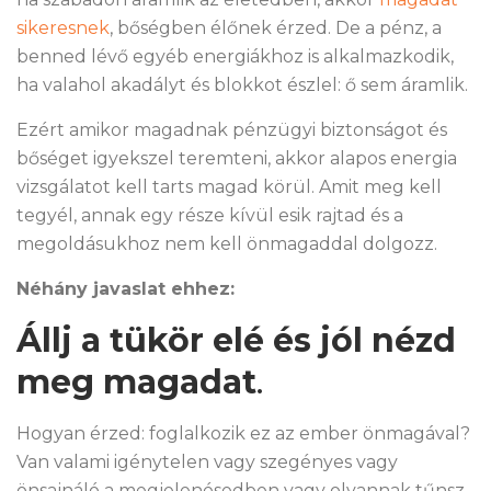
sikeresnek
, bőségben élőnek érzed. De a pénz, a
benned lévő egyéb energiákhoz is alkalmazkodik,
ha valahol akadályt és blokkot észlel: ő sem áramlik.
Ezért amikor magadnak pénzügyi biztonságot és
bőséget igyekszel teremteni, akkor alapos energia
vizsgálatot kell tarts magad körül. Amit meg kell
tegyél, annak egy része kívül esik rajtad és a
megoldásukhoz nem kell önmagaddal dolgozz.
Néhány javaslat ehhez:
Állj a tükör elé és jól nézd
meg magadat
.
Hogyan érzed: foglalkozik ez az ember önmagával?
Van valami igénytelen vagy szegényes vagy
önsajnáló a megjelenésedben vagy olyannak tűnsz,