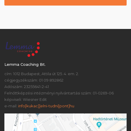
Lemma Coaching Bt.
cím: 1012 Budapest, Attila út 125. 4. em. 2.
cégjegyzékszám: 01 09 892862
Adószám: 23255641-2-41
Felnőttképzési intézményi nyilvántartási szám: 01-0269-06
képviseli: Wiesner Edit
e-mail:
info[kukac]]elni-tudni[pont]hu