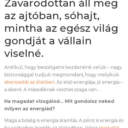
Zavarodottan áll meg
az ajtóban, sóhajt,
mintha az egész világ
gondját a vállain
viselné.
Anélkül, hogy beszélgetni kezdenénk velük – nagy
biztonsággal tudjuk megmondani, hogy melyikük
sikeresebb az életben
. Az első energiája, jó energia –
a sikeré. A másodiknak vesztes szaga van…
Ha magadat vizsgálod… Mit gondolsz neked
milyen az energiád?
Maga a bőség is energia áramlás. A pénz is energia és
ha szabadon áramlik az életedben, akkor
magadat