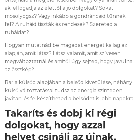
aki elfogadja az élettől a jó dolgokat? Sokat
mosolyogsz? Vagy inkább a gondráncaid tűnnek
fel? A ruháid tiszták és rendesek? Szereted a
ruháidat?
Hogyan mutatnád be magadat energetikailag az
alapján, amit látsz? Látsz valamit, amit szívesen
megváltoztatnál és amitől úgy sejted, hogy javulna
az összkép?
Bár a külsőd alapjában a belsőd kivetülése, néhány
külső változtatással tudsz az energia szinteden
javítani és felkészítheted a belsődet is jobb napokra.
Takaríts és dobj ki régi
dolgokat, hogy azzal
helyet csinálj az újnak.