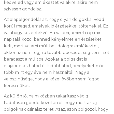
kedveled vagy emlékeztet valakire, akire nem
szívesen gondolsz.
Az alapelgondolás az, hogy olyan dolgokkal vedd
körül magad, amelyek jó érzésekkel töltenek el. Ez
valahogy kézenfekvő. Ha valami, amivel nap mint
nap találkozol benned kényelmetlen érzéseket
kelt, mert valami múltbeli dologra emlékeztet,
akkor az nem fogja a továbblépésedet segíteni… sőt
beragaszt a múltba. Azokat a dolgaidat is
elajándékozhatod és kidobhatod, amelyeket már
több mint egy éve nem használtál. Nagy a
valószínűsége, hogy a közeljövőben sem fogod
keresni őket.
Az külön jó, ha miközben takarítasz végig
tudatosan gondolkozol arról, hogy most az új
dolgoknak csinálsz teret. Azaz, azon dolgozol, hogy