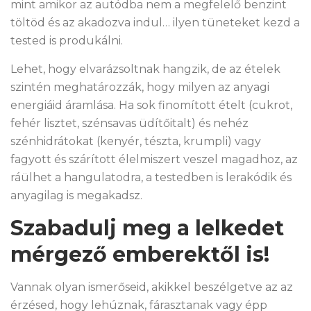
mint amikor az autódba nem a megfelelő benzint
töltöd és az akadozva indul… ilyen tüneteket kezd a
tested is produkálni.
Lehet, hogy elvarázsoltnak hangzik, de az ételek
szintén meghatározzák, hogy milyen az anyagi
energiáid áramlása. Ha sok finomított ételt (cukrot,
fehér lisztet, szénsavas üdítőitalt) és nehéz
szénhidrátokat (kenyér, tészta, krumpli) vagy
fagyott és szárított élelmiszert veszel magadhoz, az
ráülhet a hangulatodra, a testedben is lerakódik és
anyagilag is megakadsz.
Szabadulj meg a lelkedet
mérgező emberektől is!
Vannak olyan ismerőseid, akikkel beszélgetve az az
érzésed, hogy lehúznak, fárasztanak vagy épp