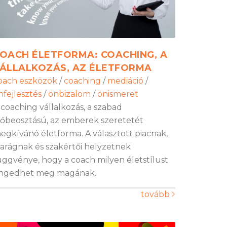
OACH ÉLETFORMA: COACHING, A
ÁLLALKOZÁS, AZ ÉLETFORMA
oach eszközök
/
coaching
/
mediáció
/
nfejlesztés
/
önbizalom
/
önismeret
 coaching vállalkozás, a szabad
dőbeosztású, az emberek szeretetét
egkívánó életforma. A választott piacnak,
parágnak és szakértői helyzetnek
üggvénye, hogy a coach milyen életstílust
ngedhet meg magának.
tovább