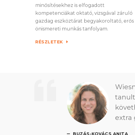
minősítésekhez is elfogadott
kompetenciákat oktató, vizsgával záruló
gazdag eszköztárat begyakoroltató, erős
önismereti munkás tanfolyam.
RÉSZLETEK
Wiesn
tanul
követ
extra 
BUZÁS-KOVÁCS ANITA