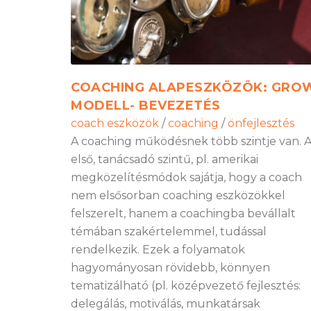
COACHING ALAPESZKÖZÖK: GRO
MODELL- BEVEZETÉS
coach eszközök
/
coaching
/
önfejlesztés
A coaching működésnek több szintje van. 
első, tanácsadó szintű, pl. amerikai
megközelítésmódok sajátja, hogy a coach
nem elsősorban coaching eszközökkel
felszerelt, hanem a coachingba bevállalt
témában szakértelemmel, tudással
rendelkezik. Ezek a folyamatok
hagyományosan rövidebb, könnyen
tematizálható (pl. középvezető fejlesztés:
delegálás, motiválás, munkatársak