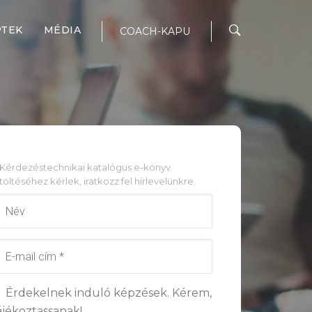
PTEK
MÉDIA
COACH-KAPU
 Kérdezéstechnikai katalógus e-könyv
töltéséhez kérlek, iratkozz fel hírlevelünkre.
Érdekelnek induló képzések. Kérem,
ájékoztassanak!