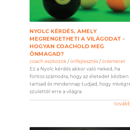
NYOLC KÉRDÉS, AMELY
MEGRENGETHETI A VILÁGODAT -
HOGYAN COACHOLD MEG
ÖNMAGAD?
coach eszközök
/
önfejlesztés
/
önismeret
Ez a Nyolc kérdés akkor való neked, ha
fontos számodra, hogy az életedet kézben
tartsad és mindennap tudjad, hogy mivégr
születtél erre a világra.
továb