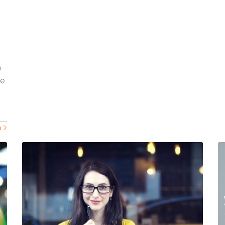
n
re
b