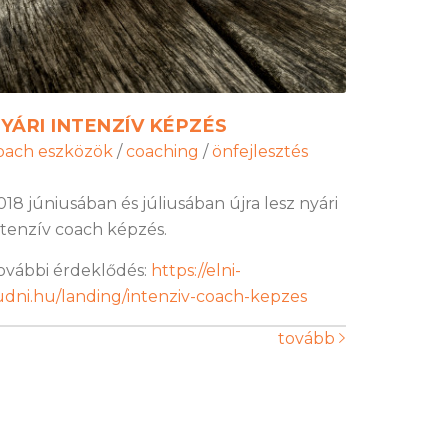
YÁRI INTENZÍV KÉPZÉS
oach eszközök
/
coaching
/
önfejlesztés
018 júniusában és júliusában újra lesz nyári
ntenzív coach képzés.
ovábbi érdeklődés:
https://elni-
udni.hu/landing/intenziv-coach-kepzes
tovább