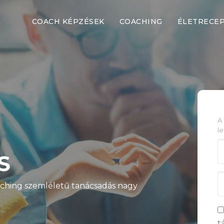
COACH KÉPZÉSEK
COACHING
ÉLETRECE
A
le
S
coaching szemléletű tanácsadás nagy
t