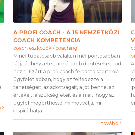
A PROFI COACH - A 15 NEMZETKÖZI
C
COACH KOMPETENCIA
V
coach eszközök
/
coaching
c
Minél tudatosabb valaki, minél pontosabban
ö
látja át helyzetét, annál jobb döntéseket tud
A
hozni. Ezért a profi coach feladata segítenie
i
ügyfelét abban, hogy az felfedezze a
m
e
tehetségeit, az adottságait, a jót benne, az
i
értékeit, a szükségleteit és álmait, hogy az
f
ügyfél megérthesse, mi motiválja, mi
e
b
inspirálhatja.
tovább