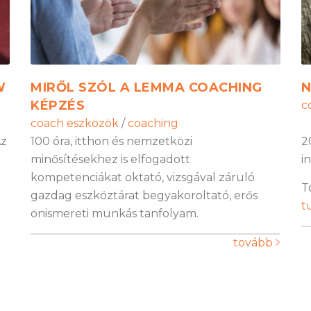
W
MIRŐL SZÓL A LEMMA COACHING
N
KÉPZÉS
c
coach eszközök
/
coaching
Az
100 óra, itthon és nemzetközi
2
minősítésekhez is elfogadott
i
kompetenciákat oktató, vizsgával záruló
T
gazdag eszköztárat begyakoroltató, erős
t
önismereti munkás tanfolyam.
tovább