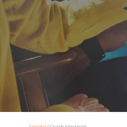
Főoldal
/
Coach képzések