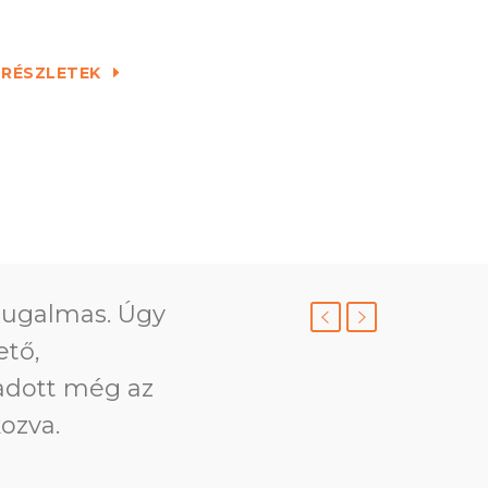
RÉSZLETEK
 Rugalmas. Úgy
ető,
adott még az
kozva.