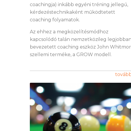
coachingja) inkább egyéni tréning jellegű,
kérdezéstechnikaként működtetett
coaching folyamatok.
Az ehhez a megközelítésmódhoz
kapcsolódó talán nemzetközileg legjobba
bevezetett coaching eszköz John Whitmo
szellemi terméke, a GROW modell.
továb