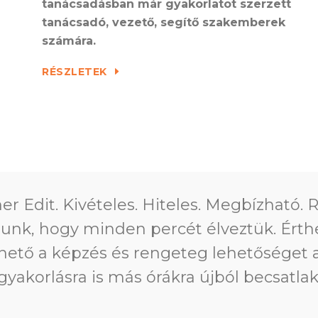
tanácsadásban már gyakorlatot szerzett
tanácsadó, vezető, segítő szakemberek
számára.
RÉSZLETEK
er Edit. Kivételes. Hiteles. Megbízható.
tunk, hogy minden percét élveztük. Érth
hető a képzés és rengeteg lehetőséget 
gyakorlásra is más órákra újból becsatla