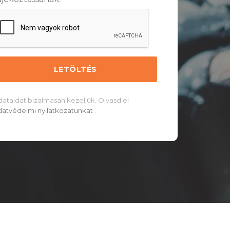
dataidat bizalmasan kezeljük. Olvasd el
datvédelmi nyilatkozatunkat
.