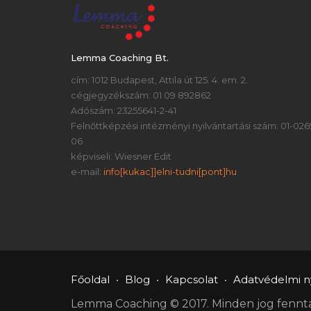
Lemma Coaching Bt.
cím: 1012 Budapest, Attila út 125. 4. em. 2.
cégjegyzékszám: 01 09 892862
Adószám: 23255641-2-41
Felnőttképzési intézményi nyilvántartási szám: 01-026
06
képviseli: Wiesner Edit
e-mail:
info[kukac]]elni-tudni[pont]hu
Főoldal
Blog
Kapcsolat
Adatvédelmi ny
Lemma Coaching © 2017. Minden jog fennta