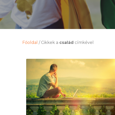
Főoldal
/
Cikkek a
család
címkével