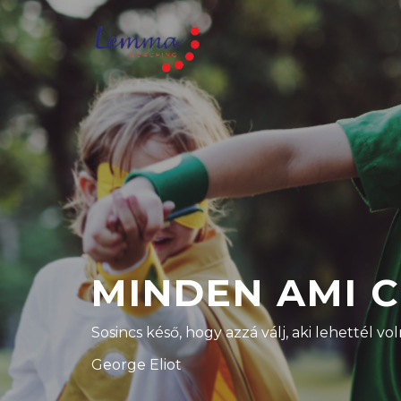
MINDEN AMI 
Sosincs késő, hogy azzá válj, aki lehettél vol
George Eliot