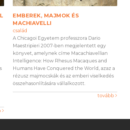
L
EMBEREK, MAJMOK ÉS
MACHIAVELLI
család
A Chicagoi Egyetem professzora Dario
Maestripieri 2007-ben megjelentett egy
könyvet, amelynek címe Macachiavellian
Intelligence: How Rhesus Macaques and
s
Humans Have Conquered the World, azaz a
rézusz majmocskák és az emberi viselkedés
összehasonlítására vállalkozott.
tovább
b