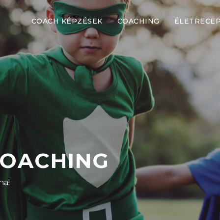
COACH KÉPZÉSEK
COACHING
ÉLETRECE
COACHING
na!