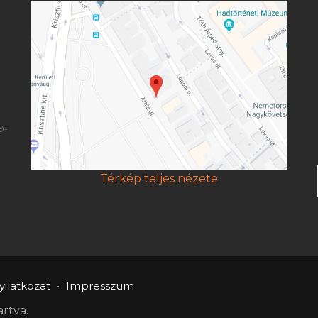
9-
Térkép teljes nézete
ilatkozat
Impresszum
rtva.