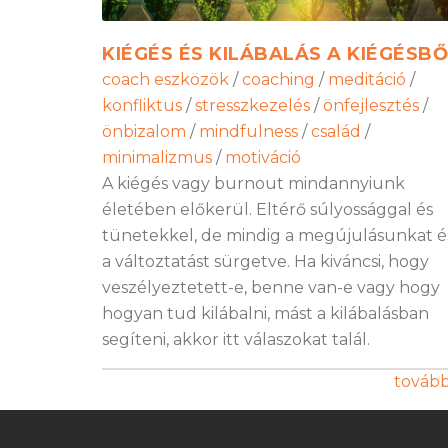
KIÉGÉS ÉS KILÁBALÁS A KIÉGÉSBŐ
coach eszközök
/
coaching
/
meditáció
/
konfliktus
/
stresszkezelés
/
önfejlesztés
/
önbizalom
/
mindfulness
/
család
/
minimalizmus
/
motiváció
A kiégés vagy burnout mindannyiunk
életében előkerül. Eltérő súlyossággal és
tünetekkel, de mindig a megújulásunkat é
a változtatást sürgetve. Ha kiváncsi, hogy
veszélyeztetett-e, benne van-e vagy hogy
hogyan tud kilábalni, mást a kilábalásban
segíteni, akkor itt válaszokat talál.
továb