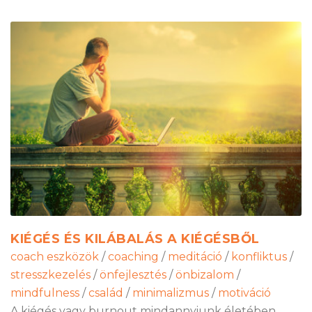
KIÉGÉS ÉS KILÁBALÁS A KIÉGÉSBŐL
coach eszközök
/
coaching
/
meditáció
/
konfliktus
/
stresszkezelés
/
önfejlesztés
/
önbizalom
/
mindfulness
/
család
/
minimalizmus
/
motiváció
A kiégés vagy burnout mindannyiunk életében