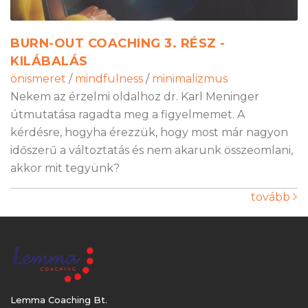
BURN-OUT COACHING 3. RÉSZ -
KILÁBALÁS
önismeret
/
mindfulness
/
minimalizmus
Nekem az érzelmi oldalhoz dr. Karl Meninger
útmutatása ragadta meg a figyelmemet. A
kérdésre, hogyha érezzük, hogy most már nagyon
időszerű a változtatás és nem akarunk összeomlani,
akkor mit tegyünk?
tovább
Lemma Coaching Bt.