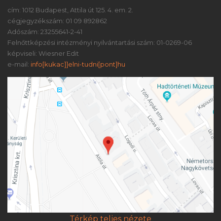
cím: 1012 Budapest, Attila út 125. 4. em. 2.
cégjegyzékszám: 01 09 892862
Adószám: 23255641-2-41
Felnőttképzési intézményi nyilvántartási szám: 01-0269-06
képviseli: Wiesner Edit
e-mail:
info[kukac]]elni-tudni[pont]hu
Térkép teljes nézete