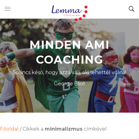
MINDEN AMI
COACHING
Sosincs késő, hogy azzá válj, aki lehettél volna!
George Eliot
Főoldal
/
Cikkek a
minimalizmus
címkével